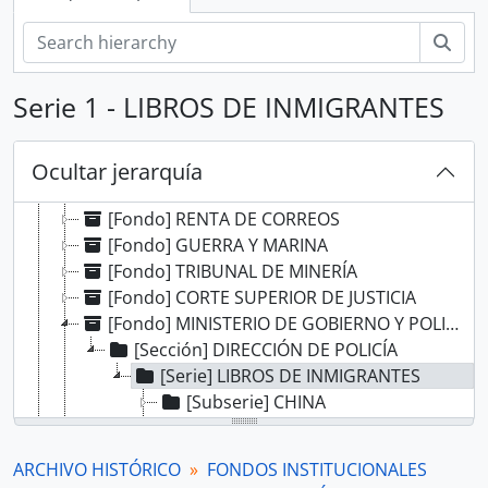
Bús
Serie 1 - LIBROS DE INMIGRANTES
[Record group] ARCHIVO HISTÓRICO
[Agrupación documental] FONDOS INSTITUCIONALES
[Fondo] CABILDO DE LIMA
Ocultar jerarquía
[Fondo] REAL AUDIENCIA DE LIMA
[Fondo] RENTA DE CORREOS
[Fondo] GUERRA Y MARINA
[Fondo] TRIBUNAL DE MINERÍA
[Fondo] CORTE SUPERIOR DE JUSTICIA
[Fondo] MINISTERIO DE GOBIERNO Y POLICÍA
[Sección] DIRECCIÓN DE POLICÍA
[Serie] LIBROS DE INMIGRANTES
[Subserie] CHINA
[Subserie] JAPÓN
[Subserie] ITALIA
ARCHIVO HISTÓRICO
FONDOS INSTITUCIONALES
[Subserie] ESPAÑA