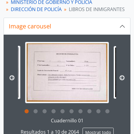
MINISTERIO DE GOBIERNO Y POLICÍA
[Subserie] INGLATERRA
DIRECCIÓN DE POLICÍA
LIBROS DE INMIGRANTES
[Subserie] FRANCIA
[Subserie] ALEMANIA
Image carousel
[Subserie] ESTADOS UNIDOS
[Subserie] SUDAMÉRICA
[Subserie] CENTROAMÉRICA
Changing the current slide of this carousel will chan
[Subserie] VARIAS NACIONALIDADES
[Fondo] MINISTERIO DE HACIENDA Y COMERCIO
[Fondo] COMISIÓN NACIONAL DEL SESQUICENTENARIO DE LA INDEPENDENCIA DEL PERÚ
[Fondo] ARCHIVO AGRARIO
[Agrupación documental] FONDOS FÁCTICOS
[Agrupación documental] PROTOCOLOS NOTARIALES
[Agrupación documental] COLECCIONES
Clicking this description title link will open the desc
Cuadernillo 01
Resultados 1 a 10 de 2064
Mostrat todo