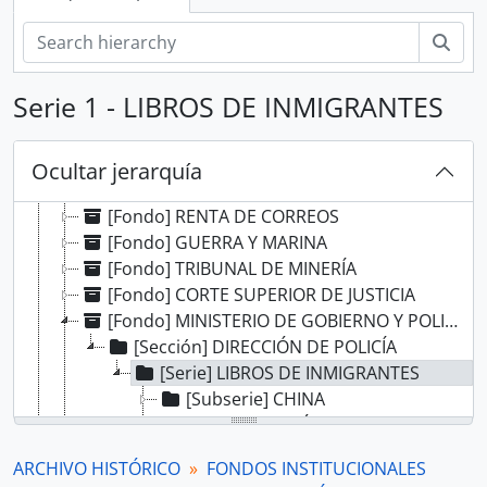
Bús
Serie 1 - LIBROS DE INMIGRANTES
[Record group] ARCHIVO HISTÓRICO
[Agrupación documental] FONDOS INSTITUCIONALES
[Fondo] CABILDO DE LIMA
Ocultar jerarquía
[Fondo] REAL AUDIENCIA DE LIMA
[Fondo] RENTA DE CORREOS
[Fondo] GUERRA Y MARINA
[Fondo] TRIBUNAL DE MINERÍA
[Fondo] CORTE SUPERIOR DE JUSTICIA
[Fondo] MINISTERIO DE GOBIERNO Y POLICÍA
[Sección] DIRECCIÓN DE POLICÍA
[Serie] LIBROS DE INMIGRANTES
[Subserie] CHINA
[Subserie] JAPÓN
[Subserie] ITALIA
ARCHIVO HISTÓRICO
FONDOS INSTITUCIONALES
[Subserie] ESPAÑA