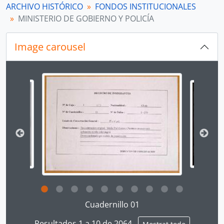
ARCHIVO HISTÓRICO
FONDOS INSTITUCIONALES
[Fondo] ARCHIVO AGRARIO
MINISTERIO DE GOBIERNO Y POLICÍA
[Agrupación documental] FONDOS FÁCTICOS
[Agrupación documental] PROTOCOLOS NOTARIALES
Image carousel
[Agrupación documental] COLECCIONES
Changing the current slide of this carousel will chan
Clicking this description title link will open the desc
Cuadernillo 01
Resultados 1 a 10 de 2064