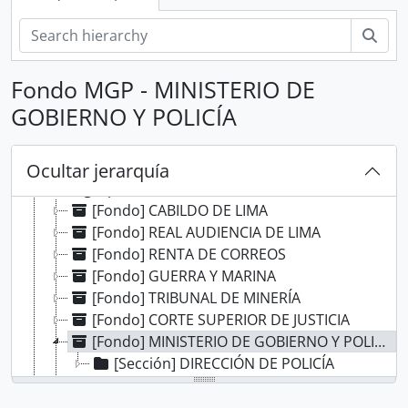
Bús
Fondo MGP - MINISTERIO DE
GOBIERNO Y POLICÍA
[Record group] ARCHIVO HISTÓRICO
Ocultar jerarquía
[Agrupación documental] FONDOS INSTITUCIONALES
[Fondo] CABILDO DE LIMA
[Fondo] REAL AUDIENCIA DE LIMA
[Fondo] RENTA DE CORREOS
[Fondo] GUERRA Y MARINA
[Fondo] TRIBUNAL DE MINERÍA
[Fondo] CORTE SUPERIOR DE JUSTICIA
[Fondo] MINISTERIO DE GOBIERNO Y POLICÍA
[Sección] DIRECCIÓN DE POLICÍA
[Fondo] MINISTERIO DE HACIENDA Y COMERCIO
[Fondo] COMISIÓN NACIONAL DEL SESQUICENTENARIO DE LA INDEPENDENCIA DEL PERÚ