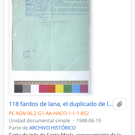
118 fardos de lana, el duplicado de la factura y los timbres fiscales para el libro de planillas
Añadi
PE AGN 06.2-G1-AA-HACO-1-1-1-852
·
Unidad documental simple
·
1948-06-19
Parte de
ARCHIVO HISTÓRICO