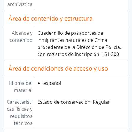
[Fondo] COMISIÓN NACIONAL DEL SESQUICENTENARIO DE LA INDEPENDENCIA DEL PERÚ
archivística
[Fondo] ARCHIVO AGRARIO
[Agrupación documental] FONDOS FÁCTICOS
Área de contenido y estructura
[Agrupación documental] PROTOCOLOS NOTARIALES
[Agrupación documental] COLECCIONES
Alcance y
Cuadernillo de pasaportes de
contenido
inmigrantes naturales de China,
procedente de la Dirección de Policía,
con registros de inscripción: 161-200
Área de condiciones de acceso y uso
Idioma del
español
material
Característi
Estado de conservación: Regular
cas físicas y
requisitos
técnicos