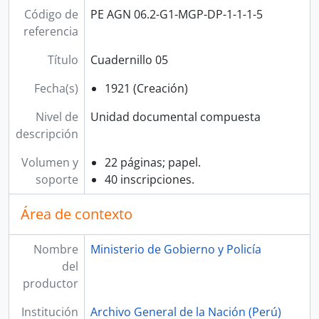
[Unidad de instalación] LIBRO 17
Código de
PE AGN 06.2-G1-MGP-DP-1-1-1-5
[Unidad de instalación] LIBRO 18
referencia
[Unidad de instalación] LIBRO 19
Título
Cuadernillo 05
[Unidad de instalación] LIBRO 20
[Unidad de instalación] LIBRO 21
Fecha(s)
1921 (Creación)
[Unidad de instalación] LIBRO 22
[Unidad de instalación] LIBRO 23
Nivel de
Unidad documental compuesta
[Subserie] JAPÓN
descripción
[Subserie] ITALIA
Volumen y
22 páginas; papel.
[Subserie] ESPAÑA
soporte
40 inscripciones.
[Subserie] INGLATERRA
[Subserie] FRANCIA
Área de contexto
[Subserie] ALEMANIA
[Subserie] ESTADOS UNIDOS
Nombre
Ministerio de Gobierno y Policía
[Subserie] SUDAMÉRICA
del
[Subserie] CENTROAMÉRICA
productor
[Subserie] VARIAS NACIONALIDADES
[Fondo] MINISTERIO DE HACIENDA Y COMERCIO
Institución
Archivo General de la Nación (Perú)