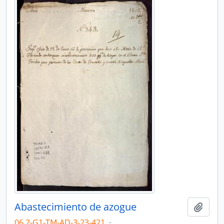
Abastecimiento de azogue
Añadi
06.2-G1-TM-AD-3-23-421
·