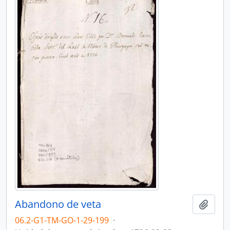
Abandono de veta
Añadi
06.2-G1-TM-GO-1-29-199
·