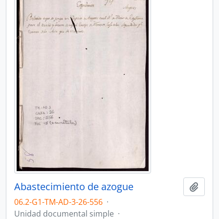
Abastecimiento de azogue
Añadi
06.2-G1-TM-AD-3-26-556
·
Unidad documental simple
·