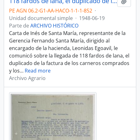
118 fardos de lana, el duplicado de la factura y los timbres fiscales para el libro de planillas
Añadi
PE AGN 06.2-G1-AA-HACO-1-1-1-852
·
Unidad documental simple
·
1948-06-19
Parte de
ARCHIVO HISTÓRICO
Carta de Inés de Santa María, representante de la
Gerencia Fernando Santa María, dirigido al
encargado de la hacienda, Leonidas Egoavil, le
comunicó sobre la llegada de 118 fardos de lana, el
duplicado de la factura de los carneros comprados
y los
…
Read more
Archivo Agrario