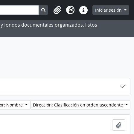
Search in browse page
Iniciar sesión
Portapapeles
Idioma
Enlaces rápidos
es y fondos documentales organizados, listos
por: Nombre
Dirección: Clasificación en orden ascendente
Añadi