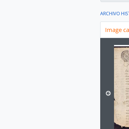
ARCHIVO HIS
Image ca
[A
[A
[A
Changin