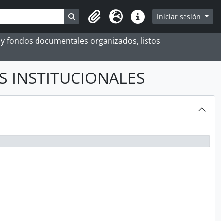
Search in browse page
Iniciar sesión
Portapapeles
Idioma
Enlaces rápidos
es y fondos documentales organizados, listos
OS INSTITUCIONALES