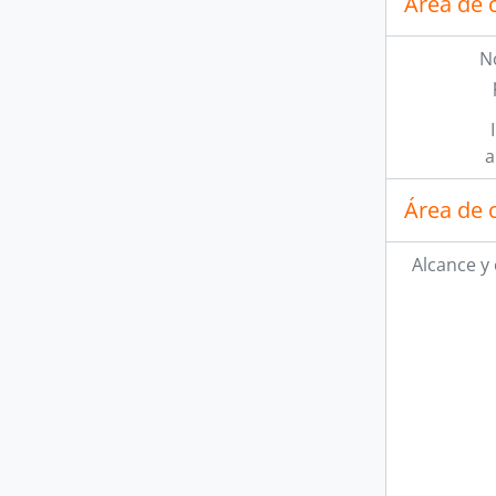
Área de 
N
a
Área de 
Alcance y