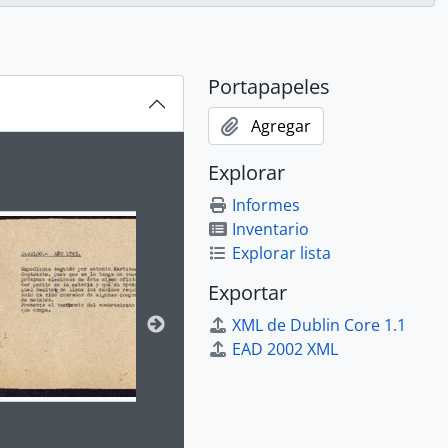
LA INDEPENDENCIA DEL PERÚ
Portapapeles
Agregar
ion title displayed in the following carousel. Clicking any im
Explorar
Informes
Inventario
Explorar lista
Exportar
XML de Dublin Core 1.1
EAD 2002 XML