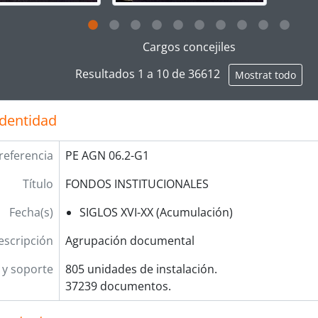
g this description title link will open the description view pag
Cargos concejiles
Resultados 1 a 10 de 36612
Mostrat todo
identidad
referencia
PE AGN 06.2-G1
Título
FONDOS INSTITUCIONALES
Fecha(s)
SIGLOS XVI-XX (Acumulación)
escripción
Agrupación documental
y soporte
805 unidades de instalación.
37239 documentos.