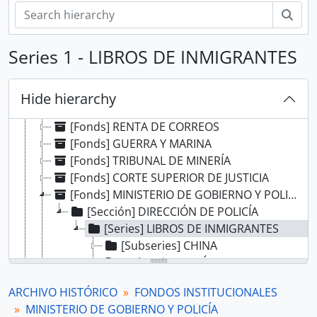
Sear
Series 1 - LIBROS DE INMIGRANTES
[Record group] ARCHIVO HISTÓRICO
[Agrupación documental] FONDOS INSTITUCIONALES
[Fonds] CABILDO DE LIMA
Hide hierarchy
[Fonds] REAL AUDIENCIA DE LIMA
[Fonds] RENTA DE CORREOS
[Fonds] GUERRA Y MARINA
[Fonds] TRIBUNAL DE MINERÍA
[Fonds] CORTE SUPERIOR DE JUSTICIA
[Fonds] MINISTERIO DE GOBIERNO Y POLICÍA
[Sección] DIRECCIÓN DE POLICÍA
[Series] LIBROS DE INMIGRANTES
[Subseries] CHINA
[Subseries] JAPÓN
[Subseries] ITALIA
ARCHIVO HISTÓRICO
FONDOS INSTITUCIONALES
[Subseries] ESPAÑA
MINISTERIO DE GOBIERNO Y POLICÍA
[Subseries] INGLATERRA