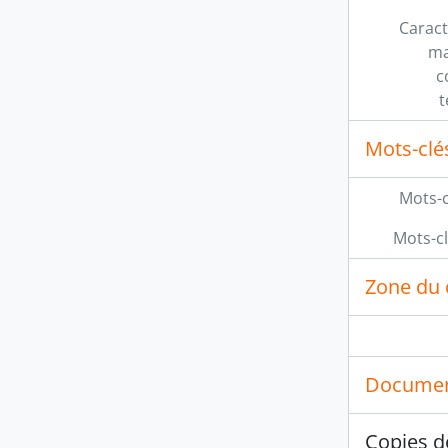
Caract
ma
c
t
Mots-clé
Mots-c
Mots-c
Zone du 
Documen
Copies d