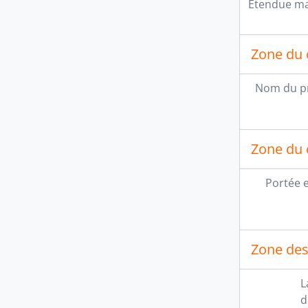
Étendue mat
Zone du 
Nom du p
Zone du 
Portée 
Zone des 
L
d