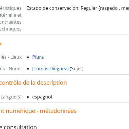
éristiques
Estado de conservación: Regular (rasgado , m
térielle et
ontraintes
echniques
s
lés - Lieux
Piura
lés - Noms
[Tomás Diéguez]
(Sujet)
contrôle de la description
Langue(s)
espagnol
t numérique - métadonnées
e consultation