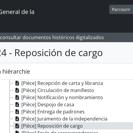
[Pièce] Pésame/Asuntos particulares y eclesiástic
Parcourir
General de la
[Pièce] Razón glosada y jurada
[Pièce] Recibo por cantidad de pesos
[Pièce] Testamentaría
[Pièce] Cárcel
 consultar documentos históricos digitalizados
[Pièce] Pago de contribución
[Pièce] Remisión de cuentas
24 - Reposición de cargo
[Pièce] Depósito de cantidad de pesos
[Pièce] Correo
[Pièce] Traslados
 hiérarchie
[Pièce] Diligencia
[Pièce] Recepción de carta y libranza
[Pièce] Circulación de manifiesto
[Pièce] Notificación y nombramiento
[Pièce] Despojo de casa
[Pièce] Entrega de padrones
[Pièce] Juramento de la independencia
[Pièce] Reposición de cargo