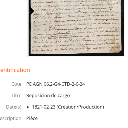
[Pièce] Borrador de cuenta
[Pièce] Licencia y apelación
[Pièce] Contribuciones
[Pièce] Pleito
[Pièce] Bulas
[Pièce] Cumplimiento de superior orden
[Pièce] Restitución de asignación
[Sección] CORRESPONDENCIA
entification
Cote
PE AGN 06.2-G4-CTD-2-6-24
Titre
Reposición de cargo
Date(s)
1821-02-23 (Création/Production)
escription
Pièce