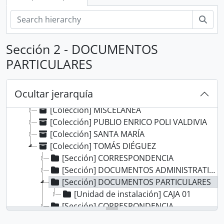
[Agrupación documental] FONDOS FÁCTICOS
[Agrupación documental] PROTOCOLOS NOTARIALES
Bús
[Agrupación documental] COLECCIONES
[Colección] ALBERTO ROSAS SILES
Sección 2 - DOCUMENTOS
[Colección] ALFONSO MADALENGOITIA ALBRECHT
PARTICULARES
[Colección] ANGÉLICA PALMA
[Colección] BERNARDO MORAWSKY
[Colección] DOCUMENTOS DE LA INDEPENDENCIA DEL PERÚ EN EL AGI
Ocultar jerarquía
[Colección] JORGE ORTIZ SOTELO
[Colección] MISCELÁNEA
[Colección] PUBLIO ENRICO POLI VALDIVIA
[Colección] SANTA MARÍA
[Colección] TOMÁS DIÉGUEZ
[Sección] CORRESPONDENCIA
[Sección] DOCUMENTOS ADMINISTRATIVOS, POLÍTICOS Y ECLESIÁSTICOS
[Sección] DOCUMENTOS PARTICULARES
[Unidad de instalación] CAJA 01
[Sección] CORRESPONDENCIA