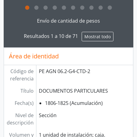
Clicking this description title link will open the desc
Envío de cantidad de pesos
Resultados 1 a 10 de 71
Mostrat todo
Área de identidad
Código de
PE AGN 06.2-G4-CTD-2
referencia
Título
DOCUMENTOS PARTICULARES
Fecha(s)
1806-1825 (Acumulación)
Nivel de
Sección
descripción
Volumen y
1 unidad de instalación; caja.