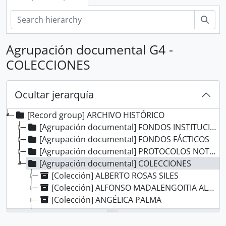
Bús
Agrupación documental G4 -
COLECCIONES
Ocultar jerarquía
[Record group] ARCHIVO HISTÓRICO
[Agrupación documental] FONDOS INSTITUCIONALES
[Agrupación documental] FONDOS FÁCTICOS
[Agrupación documental] PROTOCOLOS NOTARIALES
[Agrupación documental] COLECCIONES
[Colección] ALBERTO ROSAS SILES
[Colección] ALFONSO MADALENGOITIA ALBRECHT
[Colección] ANGÉLICA PALMA
[Colección] BERNARDO MORAWSKY
[Colección] DOCUMENTOS DE LA INDEPENDENCIA DEL PERÚ EN EL AGI