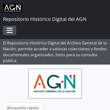
[Colección] BERNARDO MORAWSKY
Skip to main content
[Colección] DOCUMENTOS DE LA INDEPENDENCIA DEL PERÚ EN EL AGI
[Colección] JORGE ORTIZ SOTELO
Repositorio Histórico Digital del AGN
[Colección] MISCELÁNEA
[Colección] PUBLIO ENRICO POLI VALDIVIA
[Colección] SANTA MARÍA
Toggle navigation
[Colección] TOMÁS DIÉGUEZ
El Repositorio Histórico Digital del Archivo General de la
[Sección] CORRESPONDENCIA
Nación, permite acceder a valiosas colecciones y fondos
[Sección] DOCUMENTOS ADMINISTRATIVOS, POLÍTICOS Y ECLESIÁSTICOS
documentales organizados, listos para su consulta
[Sección] DOCUMENTOS PARTICULARES
pública
[Unidad de instalación] CAJA 01
[Unidad documental simple] Envío de cantidad de pesos
[Unidad documental simple] Relación de efectos
[Unidad documental simple] Relación de plata labrada
[Unidad documental simple] Recepción de un ejemplar de proclama
[Unidad documental simple] Relación de carga
[Unidad documental simple] Circulación de copia certificada y proclama impresa
[Unidad documental simple] Pésame/Asuntos particulares y eclesiásticos
Búsqueda rápida
[Unidad documental simple] Razón glosada y jurada