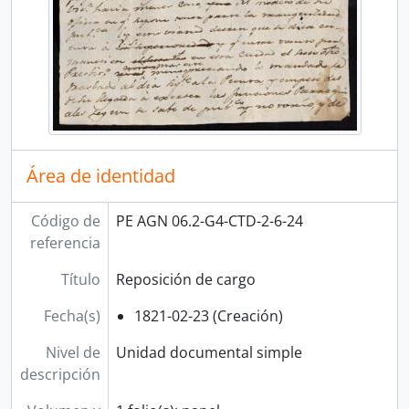
[Unidad documental simple] Contribuciones
[Unidad documental simple] Pleito
[Unidad documental simple] Bulas
[Unidad documental simple] Cumplimiento de superior orden
[Unidad documental simple] Restitución de asignación
[Sección] CORRESPONDENCIA
Área de identidad
Código de
PE AGN 06.2-G4-CTD-2-6-24
referencia
Título
Reposición de cargo
Fecha(s)
1821-02-23 (Creación)
Nivel de
Unidad documental simple
descripción