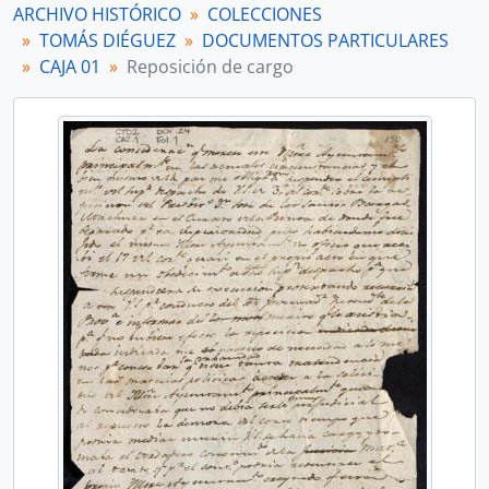
ARCHIVO HISTÓRICO
COLECCIONES
[Unidad documental simple] Información anónima
TOMÁS DIÉGUEZ
DOCUMENTOS PARTICULARES
[Unidad documental simple] Asuntos políticos
CAJA 01
Reposición de cargo
[Unidad documental simple] Diario
[Unidad documental simple] Diario
[Unidad documental simple] Diario
[Unidad documental simple] Cuenta de gastos
[Unidad documental simple] Diario
[Unidad documental simple] Cuenta de gastos
[Unidad documental simple] Transcripción de superior orden
[Unidad documental simple] Amonestación eclesiástica
[Unidad documental simple] Cumplimiento de pagaré
[Unidad documental simple] Felicitaciones
[Unidad documental simple] Reglamento/Contribuciones
[Unidad documental simple] Pleitos
[Unidad documental simple] Votación
[Unidad documental simple] Contribuciones
[Unidad documental simple] Borrador de cuenta
[Unidad documental simple] Licencia y apelación