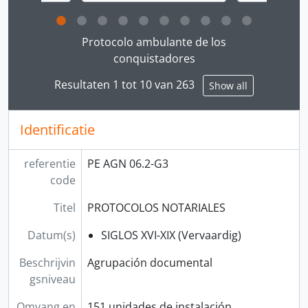
Clicking this description title link will open the desc
Protocolo ambulante de los
conquistadores
Resultaten 1 tot 10 van 263
Show all
Identificatie
referentie
PE AGN 06.2-G3
code
Titel
PROTOCOLOS NOTARIALES
Datum(s)
SIGLOS XVI-XIX (Vervaardig)
Beschrijvin
Agrupación documental
gsniveau
Omvang en
151 unidades de instalación.