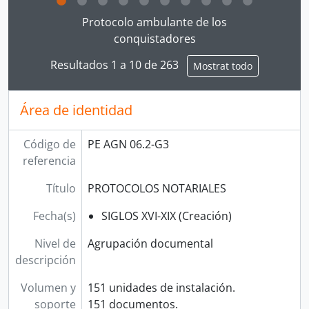
Clicking this description title link will open the desc
Protocolo ambulante de los
conquistadores
Resultados 1 a 10 de 263
Mostrat todo
Área de identidad
Código de
PE AGN 06.2-G3
referencia
Título
PROTOCOLOS NOTARIALES
Fecha(s)
SIGLOS XVI-XIX (Creación)
Nivel de
Agrupación documental
descripción
Volumen y
151 unidades de instalación.
soporte
151 documentos.