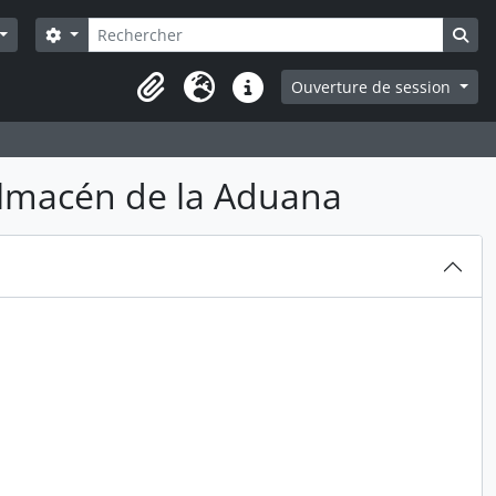
Rechercher
Search options
Sea
Ouverture de session
Presse-papier
Langue
Liens rapides
almacén de la Aduana