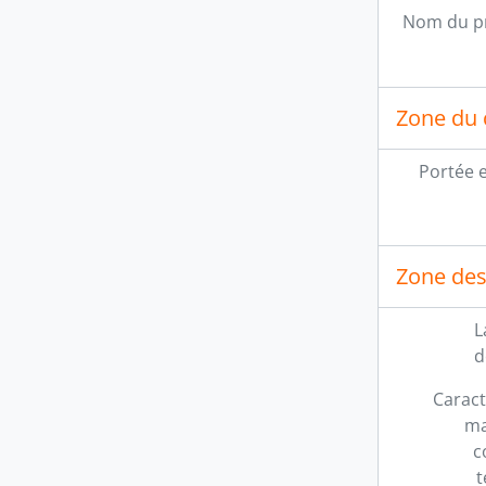
Nom du p
Zone du 
Portée 
Zone des 
L
d
Caract
ma
c
t