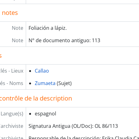
 notes
Note
Foliación a lápiz.
Note
N° de documento antiguo: 113
s
lés - Lieux
Callao
lés - Noms
Zumaeta
(Sujet)
contrôle de la description
Langue(s)
espagnol
'archiviste
Signatura Antigua (OL/Doc): OL 86/113
'archiviste
Responsable de la descripción: Erika Claudia Ca