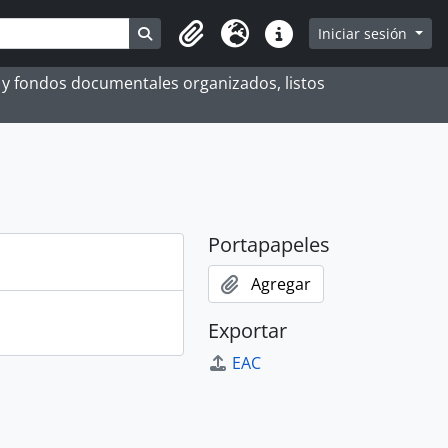
Search in browse page
Iniciar sesión
Portapapeles
Idioma
Enlaces rápidos
es y fondos documentales organizados, listos
Portapapeles
Agregar
Exportar
EAC