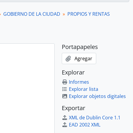
GOBIERNO DE LA CIUDAD
PROPIOS Y RENTAS
Portapapeles
Agregar
Explorar
Informes
Explorar lista
Explorar objetos digitales
Exportar
XML de Dublin Core 1.1
EAD 2002 XML