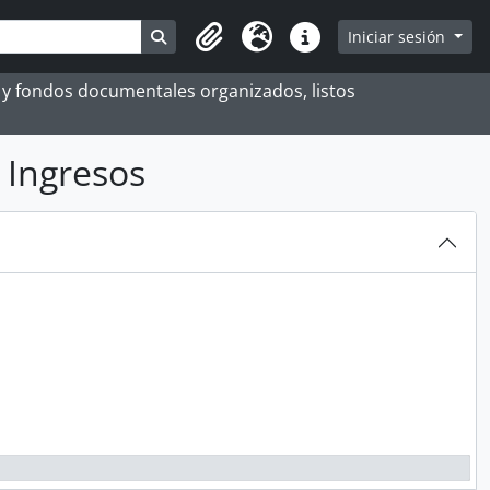
Search in browse page
Iniciar sesión
Portapapeles
Idioma
Enlaces rápidos
es y fondos documentales organizados, listos
 Ingresos