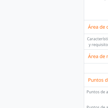
Área de 
Característi
y requisit
Área de 
Puntos d
Puntos de 
Puntos de 