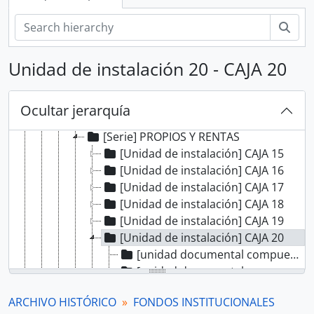
Bús
[Record group] ARCHIVO HISTÓRICO
Unidad de instalación 20 - CAJA 20
[Agrupación documental] FONDOS INSTITUCIONALES
[Fondo] CABILDO DE LIMA
[Sección] ADMINISTRATIVO
Ocultar jerarquía
[Sección] GOBIERNO DE LA CIUDAD
[Serie] PROPIOS Y RENTAS
[Unidad de instalación] CAJA 15
[Unidad de instalación] CAJA 16
[Unidad de instalación] CAJA 17
[Unidad de instalación] CAJA 18
[Unidad de instalación] CAJA 19
[Unidad de instalación] CAJA 20
[unidad documental compuesta] Egresos
[unidad documental compuesta] Egresos
[unidad documental compuesta] Ingresos
ARCHIVO HISTÓRICO
FONDOS INSTITUCIONALES
[unidad documental compuesta] Ingresos