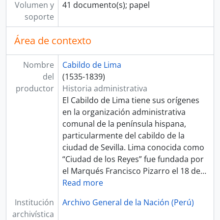
[Unidad de instalación] CAJA 21
Volumen y
41 documento(s); papel
[Serie] CONTROL DE ABASTOS
soporte
[Serie] CONTROL DE GREMIOS, ARTESANOS Y OTROS PROFESIONALES
[Serie] HIGIENE Y ORNATO
Área de contexto
[Serie] RECREACIÓN Y FESTIVIDADES
[Serie] SERVICIOS
Nombre
Cabildo de Lima
[Sección] JUSTICIA ORDINARIA
del
(1535-1839)
[Sección] JUZGADO PRIVATIVO DE AGUAS
productor
Historia administrativa
[Fondo] REAL AUDIENCIA DE LIMA
El Cabildo de Lima tiene sus orígenes
[Fondo] RENTA DE CORREOS
en la organización administrativa
[Fondo] GUERRA Y MARINA
comunal de la península hispana,
[Fondo] TRIBUNAL DE MINERÍA
particularmente del cabildo de la
[Fondo] CORTE SUPERIOR DE JUSTICIA
ciudad de Sevilla. Lima conocida como
[Fondo] MINISTERIO DE GOBIERNO Y POLICÍA
“Ciudad de los Reyes” fue fundada por
[Fondo] MINISTERIO DE HACIENDA Y COMERCIO
el Marqués Francisco Pizarro el 18 de
…
[Fondo] COMISIÓN NACIONAL DEL SESQUICENTENARIO DE LA INDEPENDENCIA DEL PERÚ
Read more
[Fondo] ARCHIVO AGRARIO
[Agrupación documental] FONDOS FÁCTICOS
Institución
Archivo General de la Nación (Perú)
[Agrupación documental] PROTOCOLOS NOTARIALES
archivística