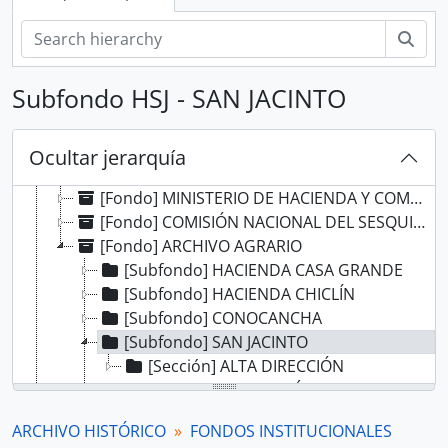
[Agrupación documental] FONDOS INSTITUCIONALES
[Fondo] CABILDO DE LIMA
Bús
[Fondo] REAL AUDIENCIA DE LIMA
[Fondo] RENTA DE CORREOS
Subfondo HSJ - SAN JACINTO
[Fondo] GUERRA Y MARINA
[Fondo] TRIBUNAL DE MINERÍA
[Fondo] CORTE SUPERIOR DE JUSTICIA
Ocultar jerarquía
[Fondo] MINISTERIO DE GOBIERNO Y POLICÍA
[Fondo] MINISTERIO DE HACIENDA Y COMERCIO
[Fondo] COMISIÓN NACIONAL DEL SESQUICENTENARIO DE LA INDEPENDENCIA DEL PERÚ
[Fondo] ARCHIVO AGRARIO
[Subfondo] HACIENDA CASA GRANDE
[Subfondo] HACIENDA CHICLÍN
[Subfondo] CONOCANCHA
[Subfondo] SAN JACINTO
[Sección] ALTA DIRECCIÓN
[Subfondo] SAN NICOLÁS
[Agrupación documental] FONDOS FÁCTICOS
ARCHIVO HISTÓRICO
FONDOS INSTITUCIONALES
[Agrupación documental] PROTOCOLOS NOTARIALES