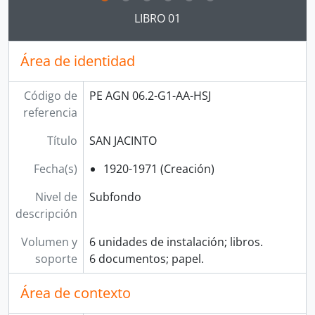
Clicking this description title link will open the desc
LIBRO 01
Área de identidad
Código de
PE AGN 06.2-G1-AA-HSJ
referencia
Título
SAN JACINTO
Fecha(s)
1920-1971 (Creación)
Nivel de
Subfondo
descripción
Volumen y
6 unidades de instalación; libros.
soporte
6 documentos; papel.
Área de contexto