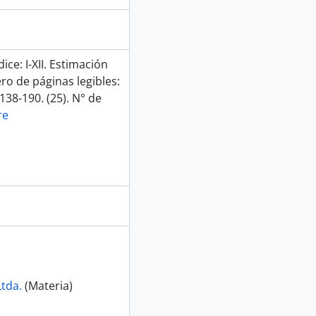
dice: I-XII. Estimación
ro de páginas legibles:
138-190. (25). N° de
re
tda.
(Materia)