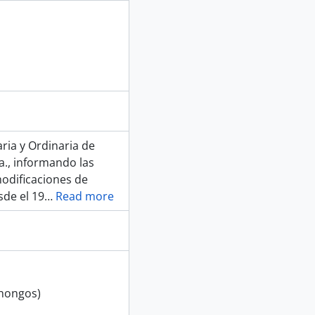
aria y Ordinaria de
a., informando las
modificaciones de
sde el 19
…
Read more
 hongos)