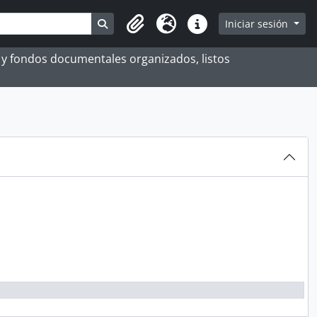
Search in browse page
Iniciar sesión
Portapapeles
Idioma
Enlaces rápidos
es y fondos documentales organizados, listos
LA INDEPENDENCIA DEL PERÚ