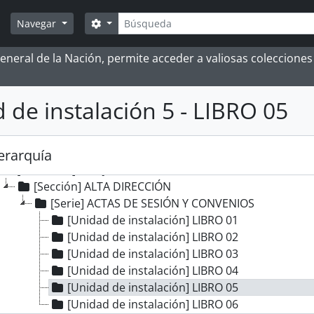
[Fondo] GUERRA Y MARINA
Búsqueda
[Fondo] TRIBUNAL DE MINERÍA
Search options
Navegar
[Fondo] CORTE SUPERIOR DE JUSTICIA
[Fondo] MINISTERIO DE GOBIERNO Y POLICÍA
 General de la Nación, permite acceder a valiosas coleccion
[Fondo] MINISTERIO DE HACIENDA Y COMERCIO
[Fondo] COMISIÓN NACIONAL DEL SESQUICENTENARIO DE 
[Fondo] ARCHIVO AGRARIO
 de instalación 5 - LIBRO 05
[Subfondo] HACIENDA CASA GRANDE
[Subfondo] HACIENDA CHICLÍN
[Subfondo] CONOCANCHA
jerarquía
[Subfondo] SAN JACINTO
[Sección] ALTA DIRECCIÓN
[Serie] ACTAS DE SESIÓN Y CONVENIOS
[Unidad de instalación] LIBRO 01
[Unidad de instalación] LIBRO 02
[Unidad de instalación] LIBRO 03
[Unidad de instalación] LIBRO 04
[Unidad de instalación] LIBRO 05
[Unidad de instalación] LIBRO 06