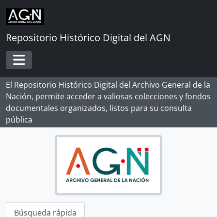
Skip to main content
Repositorio Histórico Digital del AGN
Toggle navigation
El Repositorio Histórico Digital del Archivo General de la
Nación, permite acceder a valiosas colecciones y fondos
documentales organizados, listos para su consulta
pública
[Record group] ARCHIVO HISTÓRICO
[Agrupación documental] FONDOS INSTITUCIONALES
[Fondo] CABILDO DE LIMA
[Fondo] REAL AUDIENCIA DE LIMA
[Fondo] RENTA DE CORREOS
Búsqueda rápida