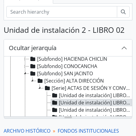
[Fondo] GUERRA Y MARINA
[Fondo] TRIBUNAL DE MINERÍA
Bús
[Fondo] CORTE SUPERIOR DE JUSTICIA
[Fondo] MINISTERIO DE GOBIERNO Y POLICÍA
Unidad de instalación 2 - LIBRO 02
[Fondo] MINISTERIO DE HACIENDA Y COMERCIO
[Fondo] COMISIÓN NACIONAL DEL SESQUICENTENARIO DE LA INDEPENDENCIA DEL PERÚ
[Fondo] ARCHIVO AGRARIO
Ocultar jerarquía
[Subfondo] HACIENDA CASA GRANDE
[Subfondo] HACIENDA CHICLÍN
[Subfondo] CONOCANCHA
[Subfondo] SAN JACINTO
[Sección] ALTA DIRECCIÓN
[Serie] ACTAS DE SESIÓN Y CONVENIOS
[Unidad de instalación] LIBRO 01
[Unidad de instalación] LIBRO 02
[Unidad de instalación] LIBRO 03
[Unidad de instalación] LIBRO 04
[Unidad de instalación] LIBRO 05
ARCHIVO HISTÓRICO
FONDOS INSTITUCIONALES
[Unidad de instalación] LIBRO 06