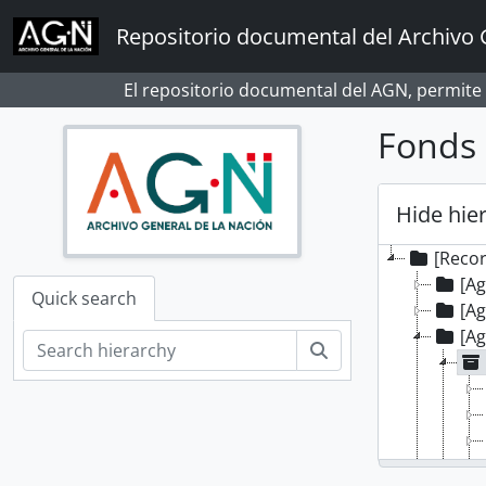
Skip to main content
Repositorio documental del Archivo 
El repositorio documental del AGN, permite
Fonds
Hide hie
[Reco
[A
Quick search
[A
[A
Search