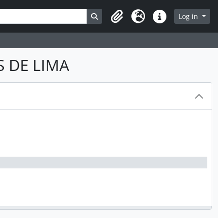
Search in browse page
Log in
Clipboard
Language
Quick links
S DE LIMA