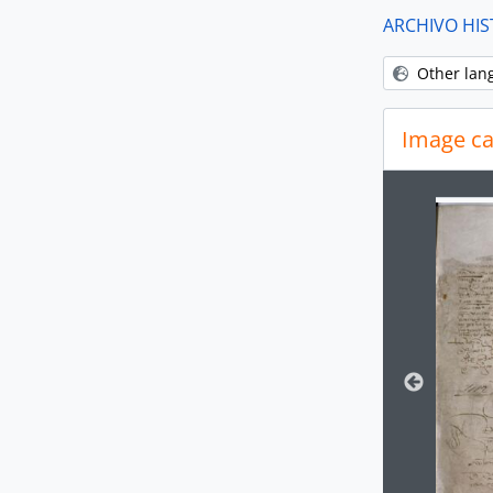
ARCHIVO HIS
[A
Other lan
Image ca
Changin