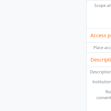
Scope an
Access p
Place acc
Descript
Description
Institution
Ru
convent