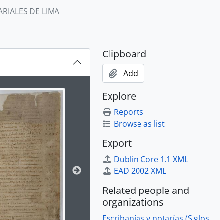
RIALES DE LIMA
Clipboard
Add
ion title displayed in the following carousel. Clicking any im
Explore
Reports
Browse as list
Export
Dublin Core 1.1 XML
EAD 2002 XML
Related people and
organizations
Escribanías y notarías (Siglos