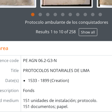
g this description title link will open the description view pag
Protocolo ambulante de los conquistadores
Results 1 to 10 of 258
Show all
area
ence code
PE AGN 06.2-G3-N
Title
PROTOCOLOS NOTARIALES DE LIMA
Date(s)
1533 - 1899 (Creation)
description
Fonds
nd medium
151 unidades de instalación; protocolo.
151 documentos; papel.