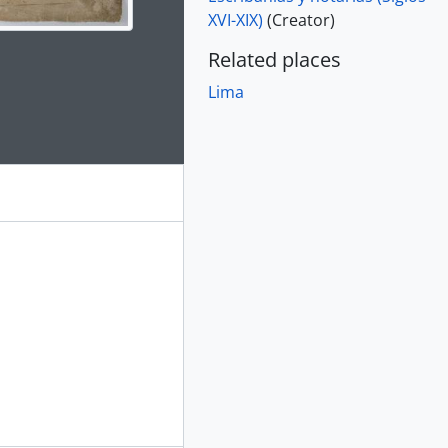
XVI-XIX)
(Creator)
Related places
e for this digital object. Advancing the carousel above will up
Lima