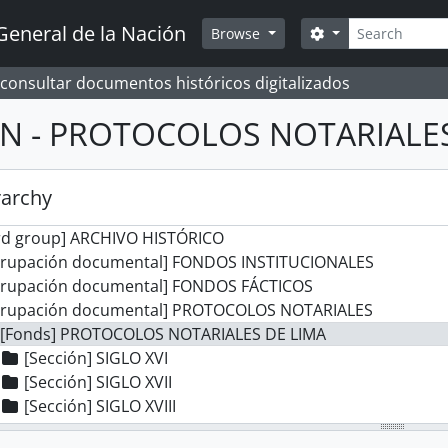
Search
General de la Nación
Search options
Browse
 consultar documentos históricos digitalizados
 N - PROTOCOLOS NOTARIALE
rarchy
rd group] ARCHIVO HISTÓRICO
grupación documental] FONDOS INSTITUCIONALES
grupación documental] FONDOS FÁCTICOS
grupación documental] PROTOCOLOS NOTARIALES
[Fonds] PROTOCOLOS NOTARIALES DE LIMA
[Sección] SIGLO XVI
[Sección] SIGLO XVII
[Sección] SIGLO XVIII
[Sección] SIGLO XIX