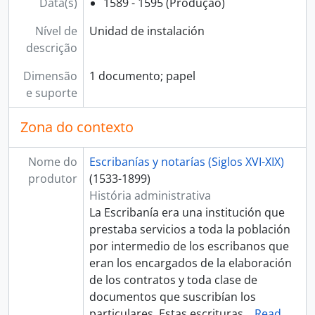
Data(s)
1589 - 1595 (Produção)
[Série] LÓPEZ, García
[Série] LÓPEZ, Gaspar y LÓPEZ DE ARRIETA, Juan
Nível de
Unidad de instalación
[Série] MANUEL, Juan y MANUEL, Francisco
descrição
[Série] MARTEL, Lorenzo
[Série] MARTÍNEZ, Diego
Dimensão
1 documento; papel
[Série] MARTÍNEZ, Gabriel
e suporte
[Série] MARTÍNEZ, Juan
[Série] MORALES, Francisco
Zona do contexto
[Série] MORALES, Juan de, MONTALBO, Pedro de, y otros
[Série] MOSCOSO, Ambrosio de
Nome do
Escribanías y notarías (Siglos XVI-XIX)
[Série] NÚÑEZ DE LA VEGA, Sebastián
produtor
(1533-1899)
[Série] PÉREZ, Esteban y GASCÓN, Bartolomé
História administrativa
[Série] PÉREZ, Esteban
La Escribanía era una institución que
[Série] PÉREZ, Esteban, GONZÁLES, Diego, GONZÁLES CONTRERAS, Pedro
prestaba servicios a toda la población
[Série] QUIÑONES, Bartolomé de
por intermedio de los escribanos que
[Sección] SIGLO XVII
eran los encargados de la elaboración
[Sección] SIGLO XVIII
de los contratos y toda clase de
[Sección] SIGLO XIX
documentos que suscribían los
[Arquivo] PROTOCOLOS NOTARIALES DE ICA
particulares. Estas escrituras
…
Read