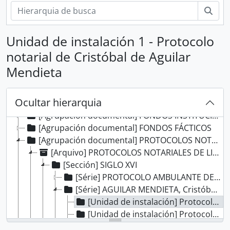
Pesq
Unidad de instalación 1 - Protocolo
notarial de Cristóbal de Aguilar
Mendieta
Ocultar hierarquia
[Gravar grupo] ARCHIVO HISTÓRICO
[Agrupación documental] FONDOS INSTITUCIONALES
[Agrupación documental] FONDOS FÁCTICOS
[Agrupación documental] PROTOCOLOS NOTARIALES
[Arquivo] PROTOCOLOS NOTARIALES DE LIMA
[Sección] SIGLO XVI
[Série] PROTOCOLO AMBULANTE DE LOS CONQUISTADORES
[Série] AGUILAR MENDIETA, Cristóbal de
[Unidad de instalación] Protocolo notarial de Cristóbal de Aguilar Mendieta
[Unidad de instalación] Protocolo notarial de Cristóbal de Aguilar Mendieta
[Unidad de instalación] Protocolo notarial de Cristóbal de Aguilar Mendieta