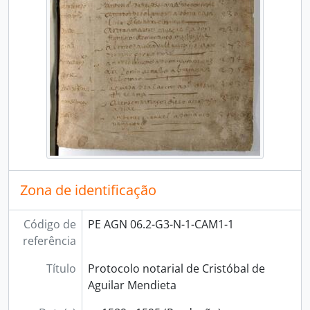
[Série] FRANCO ESQUIVEL, Marcos
[Série] FRIAS, Juan Cristóbal de
[Série] GARCÍA TOMINO, Juan
[Série] GARCÍA DE NOGAL, Juan
[Série] GASCÓN, Bartolomé
[Série] GÓMEZ DE BAEZA, Rodrigo
[Série] GÓMEZ, Fernán
[Série] GÓMEZ, Juan, GARCÉS, Luis Juan de y otros
[Série] GONZÁLES DE BALCAZAR, Francisco
[Série] GRADO, Nicolás de
[Série] GUTIÉRREZ, Diego
[Série] GUTIÉRREZ, Juan y GRADO, Nicolás de
Zona de identificação
[Série] GUTIÉRREZ, Juan
[Série] HERNÁNDEZ, Alonso y HERNÁNDEZ, Juan
Código de
PE AGN 06.2-G3-N-1-CAM1-1
[Série] HERNÁNDEZ, Alonso
referência
[Série] HERNÁNDEZ, Blas
[Série] HERRERA, Alonso y HERRERA, Juan
Título
Protocolo notarial de Cristóbal de
[Série] JIMÉNEZ, Diego
Aguilar Mendieta
[Série] LEDESMA, Gerónimo de