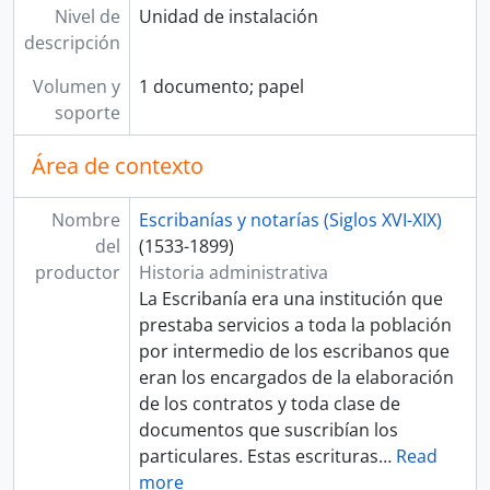
[Serie] MANUEL, Juan y MANUEL, Francisco
Nivel de
Unidad de instalación
[Serie] MARTEL, Lorenzo
descripción
[Serie] MARTÍNEZ, Diego
Volumen y
1 documento; papel
[Serie] MARTÍNEZ, Gabriel
soporte
[Serie] MARTÍNEZ, Juan
[Serie] MORALES, Francisco
Área de contexto
[Serie] MORALES, Juan de, MONTALBO, Pedro de, y otros
[Serie] MOSCOSO, Ambrosio de
[Serie] NÚÑEZ DE LA VEGA, Sebastián
Nombre
Escribanías y notarías (Siglos XVI-XIX)
[Serie] PÉREZ, Esteban y GASCÓN, Bartolomé
del
(1533-1899)
[Serie] PÉREZ, Esteban
productor
Historia administrativa
[Serie] PÉREZ, Esteban, GONZÁLES, Diego, GONZÁLES CONTRERAS, Pedro
La Escribanía era una institución que
[Serie] QUIÑONES, Bartolomé de
prestaba servicios a toda la población
[Sección] SIGLO XVII
por intermedio de los escribanos que
[Sección] SIGLO XVIII
eran los encargados de la elaboración
[Sección] SIGLO XIX
de los contratos y toda clase de
[Fondo] PROTOCOLOS NOTARIALES DE ICA
documentos que suscribían los
[Agrupación documental] COLECCIONES
particulares. Estas escrituras
…
Read
more