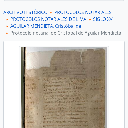
[Unidad de instalación] Protocolo notarial de Cristóbal de Aguilar Mendieta
[Unidad de instalación] Protocolo notarial de Cristóbal de Aguilar Mendieta
ARCHIVO HISTÓRICO
PROTOCOLOS NOTARIALES
[Serie] ÁLVAREZ, Diego, ADRADA, Francisco y otros
PROTOCOLOS NOTARIALES DE LIMA
SIGLO XVI
[Serie] ALZATE, Simón
AGUILAR MENDIETA, Cristóbal de
[Serie] ARIAS CORTÉS, Pedro y HERNÁNDEZ, Blas
Protocolo notarial de Cristóbal de Aguilar Mendieta
[Serie] BELLO, Juan
[Serie] BOTE, Francisco Ramiro
[Serie] BRAVO, Julián
[Serie] CASTAÑEDA, Pedro de
[Serie] CASTILLEJO, Rodrigo Alonso
[Serie] CÓRDOVA MAQUEDA, Diego de
[Serie] CORNEJO, Diego Martín y BUSTAMANTE, Cristobal de
[Serie] CORVALÁN, Antonio
[Serie] COTAN, Félix y otros
[Serie] CUEVA, Alonso de la y HERNÁNDEZ, Blas
[Serie] ESPINARES, Juan de
[Serie] FRANCO ESQUIVEL, Marcos
[Serie] FRIAS, Juan Cristóbal de
[Serie] GARCÍA TOMINO, Juan