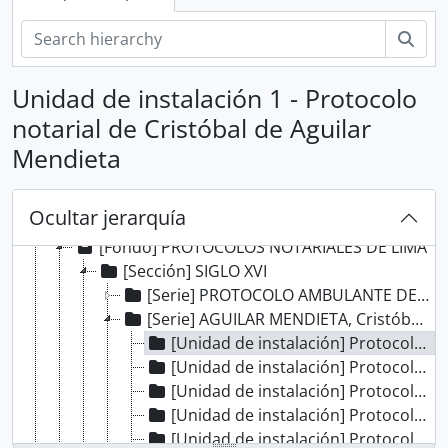
Bús
Unidad de instalación 1 - Protocolo
notarial de Cristóbal de Aguilar
[Record group] ARCHIVO HISTÓRICO
Mendieta
[Agrupación documental] FONDOS INSTITUCIONALES
[Agrupación documental] FONDOS FÁCTICOS
Ocultar jerarquía
[Agrupación documental] PROTOCOLOS NOTARIALES
[Fondo] PROTOCOLOS NOTARIALES DE LIMA
[Sección] SIGLO XVI
[Serie] PROTOCOLO AMBULANTE DE LOS CONQUISTADORES
[Serie] AGUILAR MENDIETA, Cristóbal de
[Unidad de instalación] Protocolo notarial de Cristóbal de Aguilar Mendieta
[Unidad de instalación] Protocolo notarial de Cristóbal de Aguilar Mendieta
[Unidad de instalación] Protocolo notarial de Cristóbal de Aguilar Mendieta
[Unidad de instalación] Protocolo notarial de Cristóbal de Aguilar Mendieta
[Unidad de instalación] Protocolo notarial de Cristóbal de Aguilar Mendieta