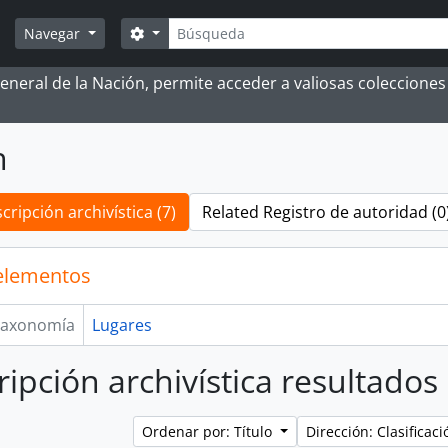
Búsqueda
Search options
Navegar
 General de la Nación, permite acceder a valiosas coleccion
h
cripción archivística (7)
Related Registro de autoridad (0
elementos
axonomía
Lugares
ripción archivística resultado
Ordenar por: Título
Dirección: Clasifica