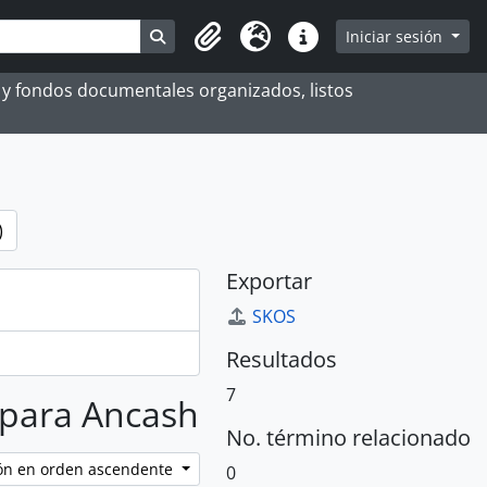
Search in browse page
Iniciar sesión
Portapapeles
Idioma
Enlaces rápidos
es y fondos documentales organizados, listos
)
Exportar
SKOS
Resultados
7
s para Ancash
No. término relacionado
ción en orden ascendente
0