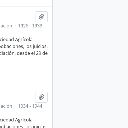
Añadir al portapapeles
lación
·
1926 - 1933
ociedad Agrícola
obaciones, los juicios,
iación, desde el 29 de
Añadir al portapapeles
lación
·
1934 - 1944
ociedad Agrícola
obaciones, los juicios,