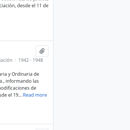
iación, desde el 11 de
Añadir al portapapeles
lación
·
1942 - 1948
aria y Ordinaria de
a., informando las
modificaciones de
sde el 19
…
Read more