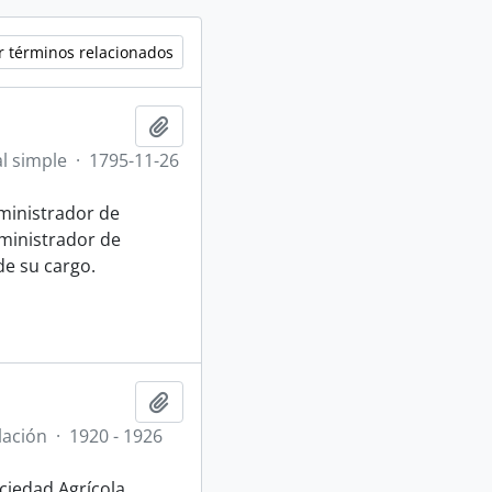
r términos relacionados
Añadir al portapapeles
l simple
·
1795-11-26
ministrador de
dministrador de
de su cargo.
Añadir al portapapeles
lación
·
1920 - 1926
ociedad Agrícola