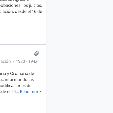
obaciones, los juicios,
iación, desde el 16 de
Añadir al portapapeles
lación
·
1920 - 1942
aria y Ordinaria de
a., informando las
modificaciones de
sde el 24
…
Read more