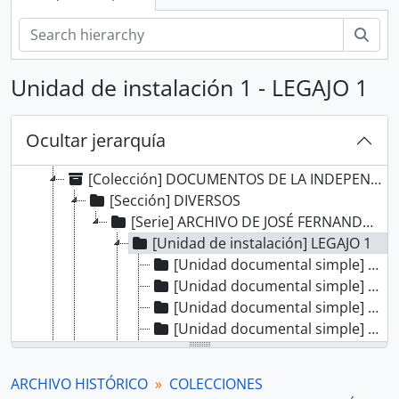
[Agrupación documental] FONDOS INSTITUCIONALES
[Agrupación documental] FONDOS FÁCTICOS
Bús
[Agrupación documental] PROTOCOLOS NOTARIALES
[Agrupación documental] COLECCIONES
Unidad de instalación 1 - LEGAJO 1
[Colección] ALBERTO ROSAS SILES
[Colección] ALFONSO MADALENGOITIA ALBRECHT
[Colección] ANGÉLICA PALMA
Ocultar jerarquía
[Colección] BERNARDO MORAWSKY
[Colección] DOCUMENTOS DE LA INDEPENDENCIA DEL PERÚ EN EL AGI
[Sección] DIVERSOS
[Serie] ARCHIVO DE JOSÉ FERNANDO DE ABASCAL
[Unidad de instalación] LEGAJO 1
[Unidad documental simple] Real orden
[Unidad documental simple] Oficio
[Unidad documental simple] Oficio
[Unidad documental simple] Real orden
[Unidad documental simple] Oficio
[Unidad documental simple] Oficio
ARCHIVO HISTÓRICO
COLECCIONES
[Unidad documental simple] Oficio