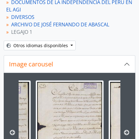
DOCUMENTOS DE LA INDEPENDENCIA DEL PERÚ EN
[Unidad documental simple] Oficio
EL AGI
[Unidad documental simple] Oficio
DIVERSOS
[Unidad documental simple] Oficio
ARCHIVO DE JOSÉ FERNANDO DE ABASCAL
[Unidad documental simple] Oficio
LEGAJO 1
[Unidad documental simple] Borrador de oficio
[Unidad documental simple] Borrador de oficio
Otros idiomas disponibles
[Unidad documental simple] Borrador de oficio
[Unidad documental simple] Oficio
Image carousel
[Unidad documental simple] Oficio
[Unidad documental simple] Liquidación de cuenta
[Unidad documental simple] Guía
Changing the current slide of this carousel will chan
[Unidad documental simple] Borrador de cuenta
[Unidad documental simple] Cuenta
[Unidad documental simple] Copia de oficio
[Unidad documental simple] Sin título
[Unidad documental simple] Carta
[Unidad documental simple] Carta
[Unidad documental simple] Carta