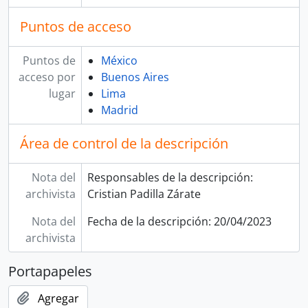
[Unidad documental simple] Instrucción
Puntos de acceso
[Unidad documental simple] Oficio
[Unidad documental simple] Informe
Puntos de
México
[Unidad documental simple] Copia de oficio
acceso por
Buenos Aires
[Unidad documental simple] Borrador de informe
lugar
Lima
[Unidad documental simple] Oficio
Madrid
[Unidad documental simple] Carta
[Unidad documental simple] Carta
Área de control de la descripción
[Unidad documental simple] Oficio
[Unidad documental simple] Oficio
[Unidad documental simple] Carta
Nota del
Responsables de la descripción:
[Unidad documental simple] Carta
archivista
Cristian Padilla Zárate
[Unidad documental simple] Carta
Nota del
Fecha de la descripción: 20/04/2023
[Unidad documental simple] Oficio
archivista
[Unidad documental simple] Carta
[Unidad documental simple] Oficio
Portapapeles
[Unidad documental simple] Oficio
[Unidad documental simple] Oficio
Agregar