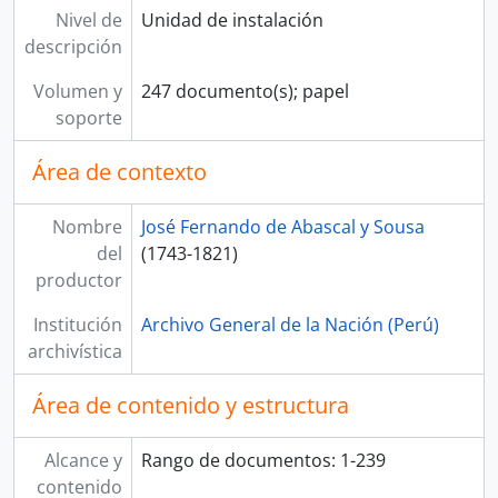
[Unidad documental simple] Bando impreso
Nivel de
Unidad de instalación
[Unidad documental simple] Carta
descripción
[Unidad documental simple] Carta
[Unidad documental simple] Carta
Volumen y
247 documento(s); papel
[Unidad documental simple] Carta
soporte
[Unidad documental simple] Carta
Área de contexto
[Unidad documental simple] Carta
[Unidad documental simple] Carta
[Unidad documental simple] Carta
Nombre
José Fernando de Abascal y Sousa
[Unidad documental simple] Carta
del
(1743-1821)
[Unidad documental simple] Carta
productor
[Unidad documental simple] Borrador de informe
Institución
Archivo General de la Nación (Perú)
[Unidad documental simple] Borrador de plan
archivística
[Unidad documental simple] Borrador de [oficio]
[Unidad documental simple] Borrador de plan defensivo
Área de contenido y estructura
[Unidad documental simple] Borrador de plan defensivo
[Unidad documental simple] Borrador de plan defensivo
Alcance y
Rango de documentos: 1-239
[Unidad documental simple] Sin título
contenido
[Unidad documental simple] Sin título