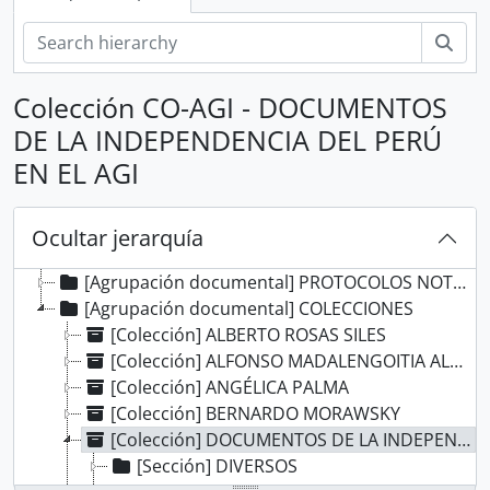
Bús
Colección CO-AGI - DOCUMENTOS
DE LA INDEPENDENCIA DEL PERÚ
EN EL AGI
[Record group] ARCHIVO HISTÓRICO
[Agrupación documental] FONDOS INSTITUCIONALES
Ocultar jerarquía
[Agrupación documental] FONDOS FÁCTICOS
[Agrupación documental] PROTOCOLOS NOTARIALES
[Agrupación documental] COLECCIONES
[Colección] ALBERTO ROSAS SILES
[Colección] ALFONSO MADALENGOITIA ALBRECHT
[Colección] ANGÉLICA PALMA
[Colección] BERNARDO MORAWSKY
[Colección] DOCUMENTOS DE LA INDEPENDENCIA DEL PERÚ EN EL AGI
[Sección] DIVERSOS