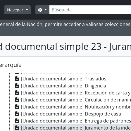
[Unidad documental simple] Relación de carga
Búsqueda
[Unidad documental simple] Circulación de copia 
Search options
Navegar
[Unidad documental simple] Pésame/Asuntos parti
[Unidad documental simple] Razón glosada y jur
 General de la Nación, permite acceder a valiosas coleccion
[Unidad documental simple] Recibo por cantidad
[Unidad documental simple] Testamentaría
 documental simple 23 - Jura
[Unidad documental simple] Cárcel
[Unidad documental simple] Pago de contribució
[Unidad documental simple] Remisión de cuentas
jerarquía
[Unidad documental simple] Depósito de cantida
[Unidad documental simple] Correo
[Unidad documental simple] Traslados
[Unidad documental simple] Diligencia
[Unidad documental simple] Recepción de carta y
[Unidad documental simple] Circulación de manif
[Unidad documental simple] Notificación y nomb
[Unidad documental simple] Despojo de casa
[Unidad documental simple] Entrega de padrone
[Unidad documental simple] Juramento de la ind