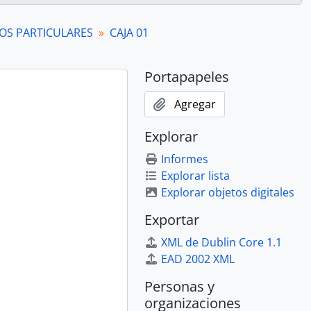
encias
S PARTICULARES
CAJA 01
s
Portapapeles
a
Agregar
Explorar
Informes
Explorar lista
Explorar objetos digitales
erior orden
Exportar
ástica
garé
XML de Dublin Core 1.1
EAD 2002 XML
uciones
Personas y
organizaciones