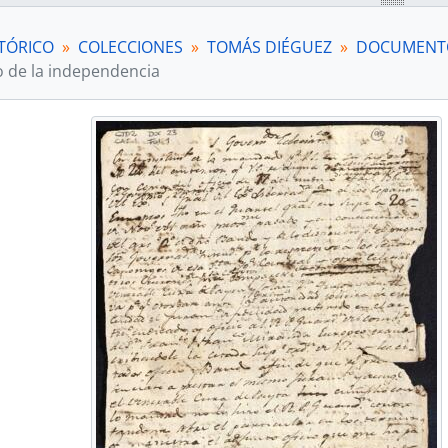
[Unidad documental simple] Reposición de cargo
[Unidad documental simple] Envío de correspond
TÓRICO
COLECCIONES
TOMÁS DIÉGUEZ
DOCUMENTO
[Unidad documental simple] Acusación
 de la independencia
[Unidad documental simple] Asuntos eclesiástico
[Unidad documental simple] Información anónim
[Unidad documental simple] Asuntos políticos
[Unidad documental simple] Diario
[Unidad documental simple] Diario
[Unidad documental simple] Diario
[Unidad documental simple] Cuenta de gastos
[Unidad documental simple] Diario
[Unidad documental simple] Cuenta de gastos
[Unidad documental simple] Transcripción de sup
[Unidad documental simple] Amonestación eclesi
[Unidad documental simple] Cumplimiento de pa
[Unidad documental simple] Felicitaciones
[Unidad documental simple] Reglamento/Contrib
[Unidad documental simple] Pleitos
[Unidad documental simple] Votación