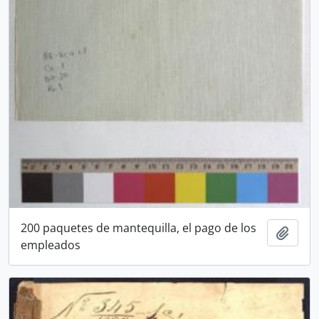
200 paquetes de mantequilla, el pago de los
Añadi
empleados