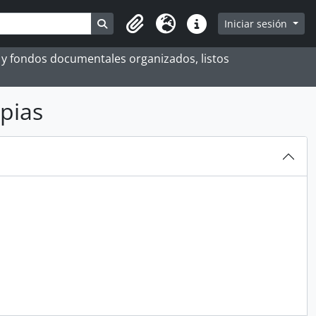
Search in browse page
Iniciar sesión
Portapapeles
Idioma
Enlaces rápidos
es y fondos documentales organizados, listos
pias