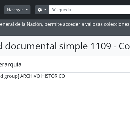
Búsqueda
Search options
Navegar
 General de la Nación, permite acceder a valiosas coleccion
 documental simple 1109 - Co
jerarquía
rd group] ARCHIVO HISTÓRICO