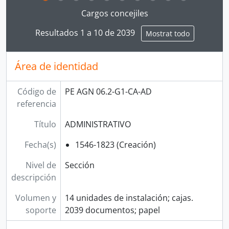
Clicking this description title link will open the desc
Cargos concejiles
Resultados 1 a 10 de 2039
Mostrat todo
Área de identidad
Código de
PE AGN 06.2-G1-CA-AD
referencia
Título
ADMINISTRATIVO
Fecha(s)
1546-1823 (Creación)
Nivel de
Sección
descripción
Volumen y
14 unidades de instalación; cajas.
soporte
2039 documentos; papel