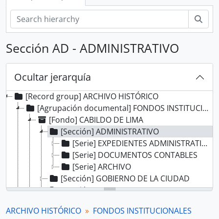
Bús
Sección AD - ADMINISTRATIVO
Ocultar jerarquía
[Record group] ARCHIVO HISTÓRICO
[Agrupación documental] FONDOS INSTITUCIONALES
[Fondo] CABILDO DE LIMA
[Sección] ADMINISTRATIVO
[Serie] EXPEDIENTES ADMINISTRATIVOS
[Serie] DOCUMENTOS CONTABLES
[Serie] ARCHIVO
[Sección] GOBIERNO DE LA CIUDAD
[Sección] JUSTICIA ORDINARIA
[Sección] JUZGADO PRIVATIVO DE AGUAS
ARCHIVO HISTÓRICO
FONDOS INSTITUCIONALES
[Fondo] REAL AUDIENCIA DE LIMA