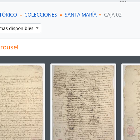
[Unidad documental simple] Carta de poder
[Unidad documental simple] Petición
TÓRICO
COLECCIONES
SANTA MARÍA
CAJA 02
[Unidad documental simple] Solicitud
[Unidad documental simple] Mandamiento
omas disponibles
[Unidad documental simple] Arrendamiento
[Unidad documental simple] Arrendamiento
rousel
[Unidad documental simple] Carta de poder
[Unidad documental simple] Solicitud
[Unidad documental simple] Recibo
g the current slide of this carousel will change the descript
[Unidad documental simple] Testimonios
[Unidad documental simple] Oficio
[Unidad documental simple] Libramiento de azogue
[Unidad documental simple] Oficio
[Unidad documental simple] Foja de servicios
[Unidad documental simple] Orden de pago
[Unidad documental simple] Oficio
[Unidad documental simple] Real orden
[Unidad documental simple] Orden superior
[Unidad documental simple] Recibo