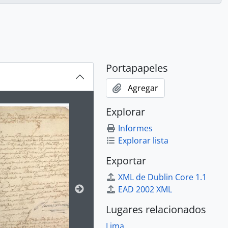
Portapapeles
Agregar
ion title displayed in the following carousel. Clicking any im
Explorar
Informes
Explorar lista
Exportar
XML de Dublin Core 1.1
EAD 2002 XML
Lugares relacionados
Lima