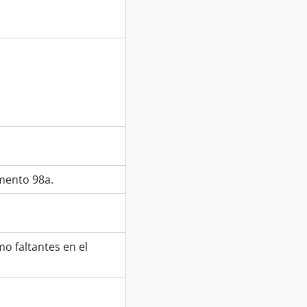
s
dad
mento 98a.
o faltantes en el