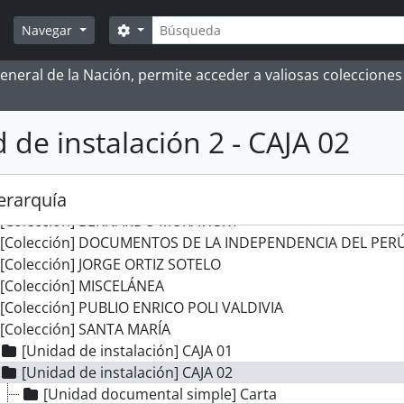
Búsqueda
Search options
Navegar
rd group] ARCHIVO HISTÓRICO
grupación documental] FONDOS INSTITUCIONALES
 General de la Nación, permite acceder a valiosas coleccion
grupación documental] FONDOS FÁCTICOS
grupación documental] PROTOCOLOS NOTARIALES
 de instalación 2 - CAJA 02
grupación documental] COLECCIONES
[Colección] ALBERTO ROSAS SILES
[Colección] ALFONSO MADALENGOITIA ALBRECHT
jerarquía
[Colección] ANGÉLICA PALMA
[Colección] BERNARDO MORAWSKY
[Colección] DOCUMENTOS DE LA INDEPENDENCIA DEL PERÚ
[Colección] JORGE ORTIZ SOTELO
[Colección] MISCELÁNEA
[Colección] PUBLIO ENRICO POLI VALDIVIA
[Colección] SANTA MARÍA
[Unidad de instalación] CAJA 01
[Unidad de instalación] CAJA 02
[Unidad documental simple] Carta