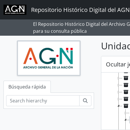
Skip to main content
Repositorio Histórico Digital del AGN
[Reco
[A
El Repositorio Histórico Digital del Archivo
[A
para su consulta pública
[A
Unidad
[A
Ocultar 
Búsqueda rápida
Búsqueda