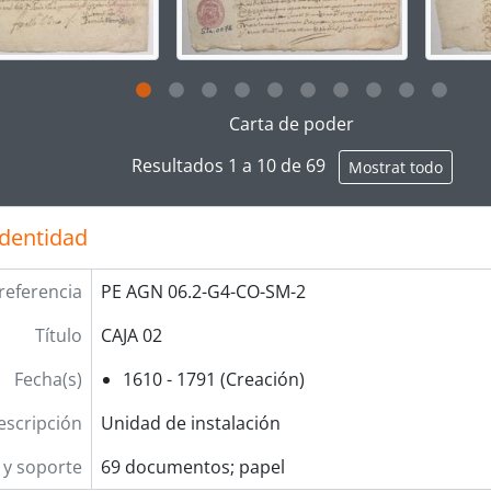
[Unidad documental simple] Orden Superior
[unidad documental compuesta] Expediente sobre p
[Unidad documental simple] Orden Superior
[Unidad documental simple] Orden superior
g this description title link will open the description view pag
Carta de poder
[Unidad documental simple] Orden superior
[Unidad documental simple] Oficio
Resultados 1 a 10 de 69
Mostrat todo
[Unidad documental simple] Orden Superior
[Unidad documental simple] Autorizaciones
[Unidad documental simple] Oficio
identidad
[Unidad documental simple] Orden Superior
[Unidad documental simple] Oficio
referencia
PE AGN 06.2-G4-CO-SM-2
[Unidad documental simple] Libranza
Título
CAJA 02
[Unidad documental simple] Libranza
[unidad documental compuesta] Pleito por restituc
Fecha(s)
1610 - 1791 (Creación)
[Unidad documental simple] Oficio
[Unidad documental simple] Oficio
escripción
Unidad de instalación
[Unidad documental simple] Orden Superior
y soporte
69 documentos; papel
[Unidad documental simple] Nombramiento