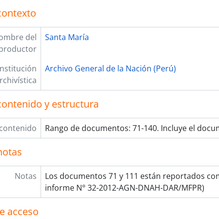
[Unidad documental simple] Certificación de gastos
contexto
[Unidad documental simple] Oficio
[Unidad documental simple] Oficio
ombre del
Santa María
[Unidad documental simple] Sin título
productor
[Unidad documental simple] Presentación de prueba
[unidad documental compuesta] Expediente
Institución
Archivo General de la Nación (Perú)
[Unidad documental simple] Oficio
rchivística
[Unidad documental simple] Solicitud
[Unidad documental simple] Memorial
contenido y estructura
[Unidad documental simple] Recibo
[Unidad documental simple] Constancia de enferme
 contenido
Rango de documentos: 71-140. Incluye el docu
[Unidad documental simple] Nombramiento
[Unidad documental simple] Decreto
notas
[Unidad documental simple] Licencia
[Unidad documental simple] Certificación de pase
Notas
Los documentos 71 y 111 están reportados com
[Unidad documental simple] Certificación de pase
informe N° 32-2012-AGN-DNAH-DAR/MFPR)
[Unidad documental simple] Correspondencia
[Unidad documental simple] Libramiento de azogue
e acceso
[Unidad documental simple] Oficio