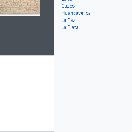
Cuzco
Huancavelica
ago
La Paz
La Plata
e for this digital object. Advancing the carousel above will up
ión de emolumentos