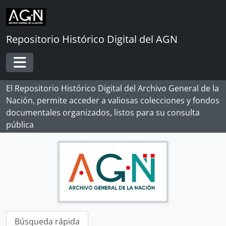
Skip to main content
Repositorio Histórico Digital del AGN
Toggle navigation
El Repositorio Histórico Digital del Archivo General de la
Nación, permite acceder a valiosas colecciones y fondos
documentales organizados, listos para su consulta
[Record group] ARCHIVO HISTÓRICO
pública
[Agrupación documental] FONDOS INSTITUCIONALES
[Agrupación documental] FONDOS FÁCTICOS
[Agrupación documental] PROTOCOLOS NOTARIALES
[Agrupación documental] COLECCIONES
[Colección] ALBERTO ROSAS SILES
[Colección] ALFONSO MADALENGOITIA ALBRECHT
[Colección] ANGÉLICA PALMA
[Colección] BERNARDO MORAWSKY
Búsqueda rápida