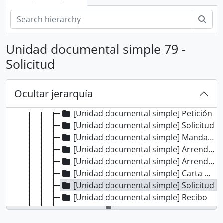
[Colección] DOCUMENTOS DE LA INDEPENDENCIA DEL PERÚ EN EL AGI
[Colección] JORGE ORTIZ SOTELO
Bús
[Colección] MISCELÁNEA
[Colección] PUBLIO ENRICO POLI VALDIVIA
Unidad documental simple 79 -
[Colección] SANTA MARÍA
Solicitud
[Unidad de instalación] CAJA 01
[Unidad de instalación] CAJA 02
[Unidad documental simple] Carta
Ocultar jerarquía
[Unidad documental simple] Carta de poder
[Unidad documental simple] Petición
[Unidad documental simple] Solicitud
[Unidad documental simple] Mandamiento
[Unidad documental simple] Arrendamiento
[Unidad documental simple] Arrendamiento
[Unidad documental simple] Carta de poder
[Unidad documental simple] Solicitud
[Unidad documental simple] Recibo
[Unidad documental simple] Testimonios
[Unidad documental simple] Oficio