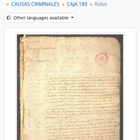
CAUSAS CRIMINALES
CAJA 189
Robo
[File] Robo
[File] Cantidad de pesos
Other languages available
[File] Homicidio
[File] Injurias
[File] Injurias
[File] Robo
[File] Robo
[File] Robo
[File] Venta ilícita
[File] Robo
[File] Homicidio
[File] Robo
[File] Injurias
[File] Homicidio
[File] Homicidio
[File] Robo
[File] Homicidio
[File] Lesiones