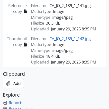
Reference
Filename
CA_JO_2_189_1_141.jpg
copy
Media type
Image
Mime-type
image/jpeg
Filesize
30.3 KiB
Uploaded
January 29, 2025 8:35 PM
Thumbnail
Filename
CA_JO_2_189_1_142.jpg
copy
Media type
Image
Mime-type
image/jpeg
Filesize
18.4 KiB
Uploaded
January 29, 2025 8:35 PM
Clipboard
Add
Explore
Reports
Browse as list