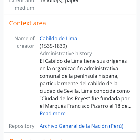
Extent and
16 folio(s); papel
[Unidad de instalación] CAJA 208
medium
[Unidad de instalación] CAJA 209
[Unidad de instalación] CAJA 210
Context area
[Sección] JUZGADO PRIVATIVO DE AGUAS
[Fonds] REAL AUDIENCIA DE LIMA
Name of
Cabildo de Lima
[Fonds] RENTA DE CORREOS
creator
(1535-1839)
[Fonds] GUERRA Y MARINA
Administrative history
[Fonds] TRIBUNAL DE MINERÍA
El Cabildo de Lima tiene sus orígenes
[Fonds] CORTE SUPERIOR DE JUSTICIA
en la organización administrativa
[Fonds] MINISTERIO DE GOBIERNO Y POLICÍA
comunal de la península hispana,
[Fonds] MINISTERIO DE HACIENDA Y COMERCIO
particularmente del cabildo de la
[Fonds] COMISIÓN NACIONAL DEL SESQUICENTENARIO DE LA INDEPENDENCIA DEL PERÚ
ciudad de Sevilla. Lima conocida como
[Fonds] ARCHIVO AGRARIO
“Ciudad de los Reyes” fue fundada por
[Agrupación documental] FONDOS FÁCTICOS
el Marqués Francisco Pizarro el 18 de
…
[Agrupación documental] PROTOCOLOS NOTARIALES
Read more
[Agrupación documental] COLECCIONES
Repository
Archivo General de la Nación (Perú)