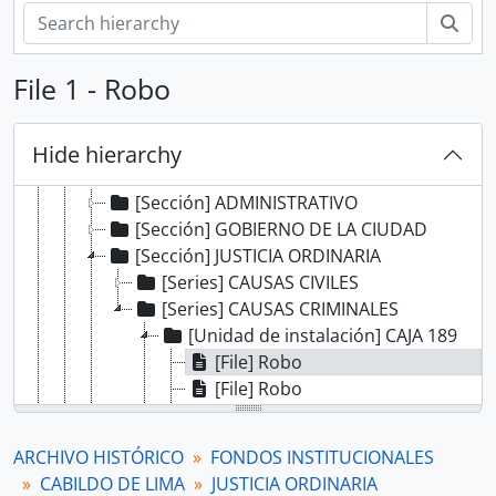
Sear
File 1 - Robo
[Record group] ARCHIVO HISTÓRICO
[Agrupación documental] FONDOS INSTITUCIONALES
Hide hierarchy
[Fonds] CABILDO DE LIMA
[Sección] ADMINISTRATIVO
[Sección] GOBIERNO DE LA CIUDAD
[Sección] JUSTICIA ORDINARIA
[Series] CAUSAS CIVILES
[Series] CAUSAS CRIMINALES
[Unidad de instalación] CAJA 189
[File] Robo
[File] Robo
[File] Homicidio
[File] Robo
ARCHIVO HISTÓRICO
FONDOS INSTITUCIONALES
[File] Robo
CABILDO DE LIMA
JUSTICIA ORDINARIA
[File] Robo