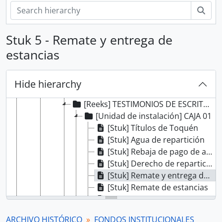
[Archief] CORTE SUPERIOR DE JUSTICIA
zoe
[Archief] MINISTERIO DE GOBIERNO Y POLICÍA
[Archief] MINISTERIO DE HACIENDA Y COMERCIO
Stuk 5 - Remate y entrega de
[Archief] COMISIÓN NACIONAL DEL SESQUICENTENARIO DE LA INDEPENDENCIA DEL PERÚ
estancias
[Archief] ARCHIVO AGRARIO
[Deelarchief] HACIENDA CASA GRANDE
[Deelarchief] HACIENDA CHICLÍN
Hide hierarchy
[Sección] ASUNTOS LEGALES Y JUDICIALES
[Reeks] TESTIMONIOS DE ESCRITURAS, MINUTAS, TESTAMENTOS Y CERTIFICADOS
[Unidad de instalación] CAJA 01
[Stuk] Títulos de Toquén
[Stuk] Agua de repartición
[Stuk] Rebaja de pago de arrendamiento
[Stuk] Derecho de repartición de agua
[Stuk] Remate y entrega de estancias
[Stuk] Remate de estancias
[Stuk] Remate de estancias
[Stuk] Remate y entrega de estancias
ARCHIVO HISTÓRICO
FONDOS INSTITUCIONALES