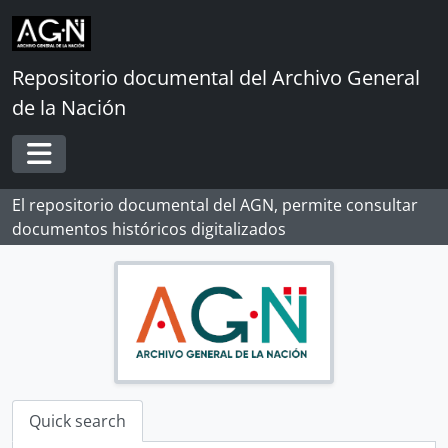
Skip to main content
Repositorio documental del Archivo General
de la Nación
Toggle navigation
El repositorio documental del AGN, permite consultar
documentos históricos digitalizados
[Record group] ARCHIVO HISTÓRICO
[Agrupación documental] FONDOS INSTITUCIONALES
[Archief] CABILDO DE LIMA
[Archief] REAL AUDIENCIA DE LIMA
[Archief] RENTA DE CORREOS
[Archief] GUERRA Y MARINA
Quick search
[Archief] TRIBUNAL DE MINERÍA