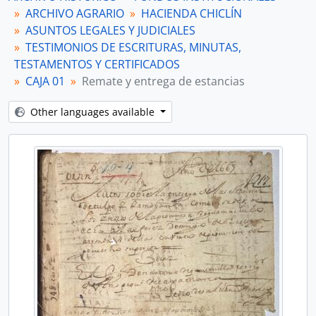
[Stuk] Arrendamiento de estancias
ARCHIVO AGRARIO
HACIENDA CHICLÍN
[Stuk] Testamento
ASUNTOS LEGALES Y JUDICIALES
[Unidad de instalación] CAJA 02
TESTIMONIOS DE ESCRITURAS, MINUTAS,
[Unidad de instalación] CAJA 03
TESTAMENTOS Y CERTIFICADOS
[Unidad de instalación] CAJA 04
CAJA 01
Remate y entrega de estancias
[Unidad de instalación] CAJA 05
[Unidad de instalación] CAJA 06
Other languages available
[Reeks] ACTAS DE SESIÓN
[Reeks] JUICIOS
[Reeks] CONTRATOS, CONVENIOS Y COMPROMISOS
[Deelarchief] CONOCANCHA
[Deelarchief] SAN JACINTO
[Deelarchief] SAN NICOLÁS
[Agrupación documental] FONDOS FÁCTICOS
[Agrupación documental] PROTOCOLOS NOTARIALES
[Agrupación documental] COLECCIONES