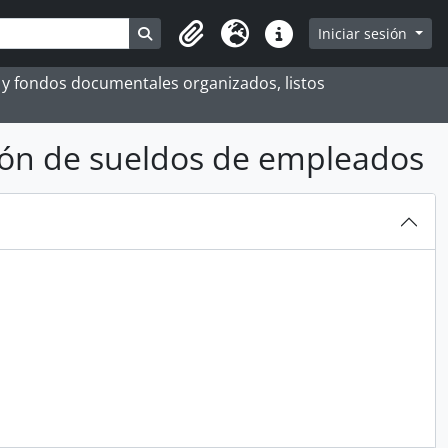
Search in browse page
Iniciar sesión
Portapapeles
Idioma
Enlaces rápidos
es y fondos documentales organizados, listos
zón de sueldos de empleados