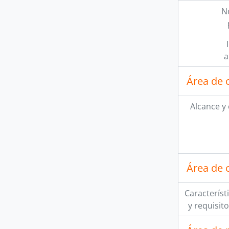
N
a
Área de 
Alcance y
Área de 
Característi
y requisit