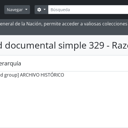
Búsqueda
Search options
Navegar
 General de la Nación, permite acceder a valiosas coleccion
 documental simple 329 - Ra
jerarquía
rd group] ARCHIVO HISTÓRICO