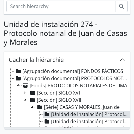
Rech
Unidad de instalación 274 -
Protocolo notarial de Juan de Casas
y Morales
[Record group] ARCHIVO HISTÓRICO
Cacher la hiérarchie
[Agrupación documental] FONDOS INSTITUCIONALES
[Agrupación documental] FONDOS FÁCTICOS
[Agrupación documental] PROTOCOLOS NOTARIALES
[Fonds] PROTOCOLOS NOTARIALES DE LIMA
[Sección] SIGLO XVI
[Sección] SIGLO XVII
[Série] CASAS Y MORALES, Juan de
[Unidad de instalación] Protocolo notarial de Juan de Casas y Morales
[Unidad de instalación] Protocolo notarial de Juan de Casas y Morales
[Unidad de instalación] Protocolo notarial de Juan de Casas y Morales