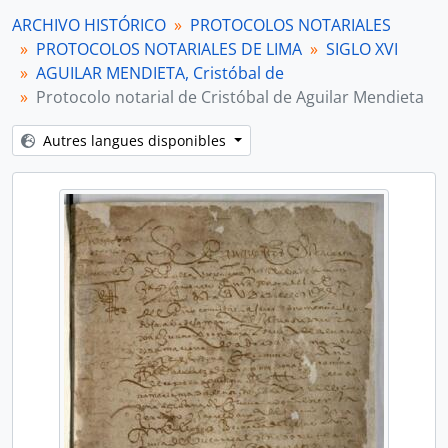
[Série] ALZATE, Simón
ARCHIVO HISTÓRICO
PROTOCOLOS NOTARIALES
[Série] ARIAS CORTÉS, Pedro y HERNÁNDEZ, Blas
PROTOCOLOS NOTARIALES DE LIMA
SIGLO XVI
[Série] BELLO, Juan
AGUILAR MENDIETA, Cristóbal de
[Série] BOTE, Francisco Ramiro
Protocolo notarial de Cristóbal de Aguilar Mendieta
[Série] BRAVO, Julián
[Série] CASTAÑEDA, Pedro de
Autres langues disponibles
[Série] CASTILLEJO, Rodrigo Alonso
[Série] CÓRDOVA MAQUEDA, Diego de
[Série] CORNEJO, Diego Martín y BUSTAMANTE, Cristobal de
[Série] CORVALÁN, Antonio
[Série] COTAN, Félix y otros
[Série] CUEVA, Alonso de la y HERNÁNDEZ, Blas
[Série] ESPINARES, Juan de
[Série] FRANCO ESQUIVEL, Marcos
[Série] FRIAS, Juan Cristóbal de
[Série] GARCÍA TOMINO, Juan
[Série] GARCÍA DE NOGAL, Juan
[Série] GASCÓN, Bartolomé
[Série] GÓMEZ DE BAEZA, Rodrigo