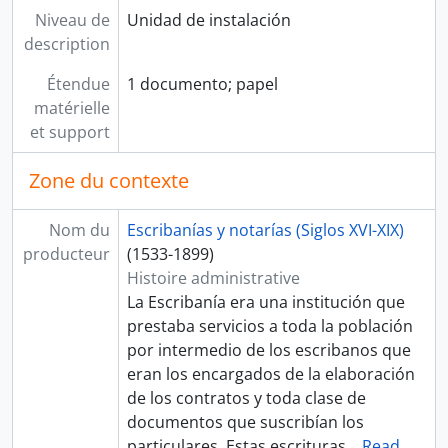
Niveau de
Unidad de instalación
[Série] MARTÍNEZ, Juan
description
[Série] MORALES, Francisco
[Série] MORALES, Juan de, MONTALBO, Pedro de, y otros
Étendue
1 documento; papel
[Série] MOSCOSO, Ambrosio de
matérielle
[Série] NÚÑEZ DE LA VEGA, Sebastián
et support
[Série] PÉREZ, Esteban y GASCÓN, Bartolomé
[Série] PÉREZ, Esteban
Zone du contexte
[Série] PÉREZ, Esteban, GONZÁLES, Diego, GONZÁLES CONTRERAS, Pedro
[Série] QUIÑONES, Bartolomé de
Nom du
Escribanías y notarías (Siglos XVI-XIX)
[Sección] SIGLO XVII
producteur
(1533-1899)
[Sección] SIGLO XVIII
Histoire administrative
[Sección] SIGLO XIX
La Escribanía era una institución que
[Fonds] PROTOCOLOS NOTARIALES DE ICA
prestaba servicios a toda la población
[Agrupación documental] COLECCIONES
por intermedio de los escribanos que
eran los encargados de la elaboración
de los contratos y toda clase de
documentos que suscribían los
particulares. Estas escrituras
…
Read