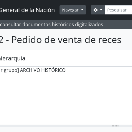
Pesquisar
General de la Nación
Opções de busc
Navegar
 consultar documentos históricos digitalizados
2 - Pedido de venta de reces
hierarquia
ar grupo] ARCHIVO HISTÓRICO