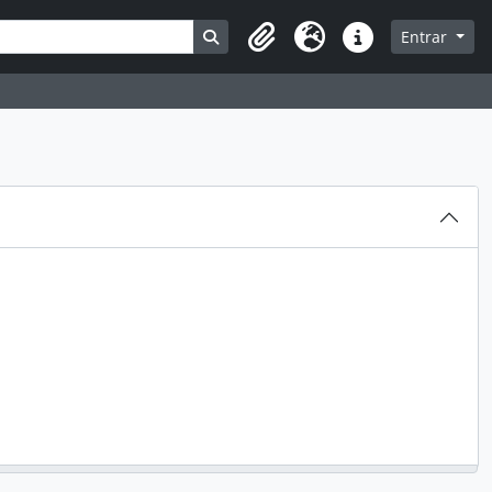
a
Busque na página de navegação
Entrar
Área de transferência
Idioma
Ligações rápidas