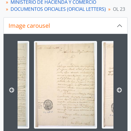
[Subsección] OL 26
MINISTERIO DE HACIENDA Y COMERCIO
[Subsección] OL 27
DOCUMENTOS OFICIALES (OFICIAL LETTERS)
OL 23
[Subsección] OL 28
[Subsección] OL 28a
Image carousel
[Subsección] OL 29
[Subsección] OL 30
[Subsección] OL 31
Changing the current slide of this carousel will chan
[Subsección] OL 32
[Subsección] OL 33
[Subsección] OL 34
[Subsección] OL 34a
[Subsección] OL 35
[Subsección] OL 35a
[Subsección] OL 36
[Subsección] OL 37
[Subsección] OL 38
[Subsección] OL 38a
[Subsección] OL 39
[Subsección] OL 40