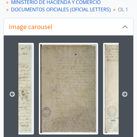
MINISTERIO DE HACIENDA Y COMERCIO
[Subsección] OL 5
DOCUMENTOS OFICIALES (OFICIAL LETTERS)
OL 1
[Subsección] OL 6
[Subsección] OL 7
[Subsección] OL 8
Image carousel
[Subsección] OL 9
[Subsección] OL 10
Changing the current slide of this carousel will chan
[Subsección] OL 11
[Subsección] OL 12
[Subsección] OL 13
[Subsección] OL 14
[Subsección] OL 15
[Subsección] OL 15a
[Subsección] OL 16
[Subsección] OL 17
[Subsección] OL 18
[Subsección] OL 19
[Subsección] OL 20
[Subsección] OL 21
[Subsección] OL 22