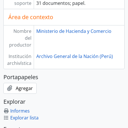
[Subsección] OL 37
soporte
31 documentos; papel.
[Subsección] OL 38
[Subsección] OL 38a
Área de contexto
[Subsección] OL 39
[Subsección] OL 40
Nombre
Ministerio de Hacienda y Comercio
[Subsección] OL 41
del
[Subsección] OL 42
productor
[Subsección] OL 42a
[Subsección] OL 42b
Institución
Archivo General de la Nación (Perú)
[Sección] TRIBUNAL DEL CONSULADO
archivística
[Fondo] COMISIÓN NACIONAL DEL SESQUICENTENARIO DE LA INDEPENDENCIA DEL PERÚ
[Fondo] ARCHIVO AGRARIO
Portapapeles
[Agrupación documental] FONDOS FÁCTICOS
Agregar
[Agrupación documental] PROTOCOLOS NOTARIALES
[Agrupación documental] COLECCIONES
Explorar
Informes
Explorar lista