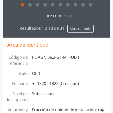
[Subsección] OL 23
Clicking this description title link will open the desc
[Subsección] OL 24
Libre comercio
[Subsección] OL 24a
[Subsección] OL 25
Resultados 1 a 10 de 31
[Subsección] OL 26
Mostrat todo
[Subsección] OL 27
[Subsección] OL 28
Área de identidad
[Subsección] OL 28a
[Subsección] OL 29
Código de
PE AGN 06.2-G1-MH-OL-1
[Subsección] OL 30
referencia
[Subsección] OL 31
[Subsección] OL 32
Título
OL 1
[Subsección] OL 33
[Subsección] OL 34
Fecha(s)
1820 - 1822 (Creación)
[Subsección] OL 34a
Nivel de
Subsección
[Subsección] OL 35
descripción
[Subsección] OL 35a
[Subsección] OL 36
Volumen y
Fracción de unidad de instalación; caja.