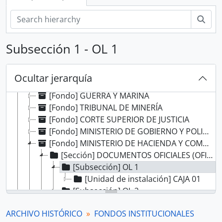
Bús
[Record group] ARCHIVO HISTÓRICO
Subsección 1 - OL 1
[Agrupación documental] FONDOS INSTITUCIONALES
[Fondo] CABILDO DE LIMA
[Fondo] REAL AUDIENCIA DE LIMA
Ocultar jerarquía
[Fondo] RENTA DE CORREOS
[Fondo] GUERRA Y MARINA
[Fondo] TRIBUNAL DE MINERÍA
[Fondo] CORTE SUPERIOR DE JUSTICIA
[Fondo] MINISTERIO DE GOBIERNO Y POLICÍA
[Fondo] MINISTERIO DE HACIENDA Y COMERCIO
[Sección] DOCUMENTOS OFICIALES (OFICIAL LETTERS)
[Subsección] OL 1
[Unidad de instalación] CAJA 01
[Subsección] OL 2
[Subsección] OL 3
ARCHIVO HISTÓRICO
FONDOS INSTITUCIONALES
[Subsección] OL 4