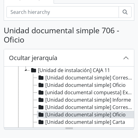
[Unidad de instalación] CAJA 02
[Unidad de instalación] CAJA 03
Bús
[Unidad de instalación] CAJA 04
[Unidad de instalación] CAJA 05
Unidad documental simple 706 -
[Unidad de instalación] CAJA 06
Oficio
[Unidad de instalación] CAJA 07
[Unidad de instalación] CAJA 08
[Unidad de instalación] CAJA 09
Ocultar jerarquía
[Unidad de instalación] CAJA 10
[Unidad de instalación] CAJA 11
[Unidad documental simple] Correspondencia
[Unidad documental simple] Oficio
[unidad documental compuesta] Expediente
[Unidad documental simple] Informe
[Unidad documental simple] Correspondencia
[Unidad documental simple] Oficio
[Unidad documental simple] Carta
[Unidad documental simple] Carta de Pago
[Unidad documental simple] Instrucciones