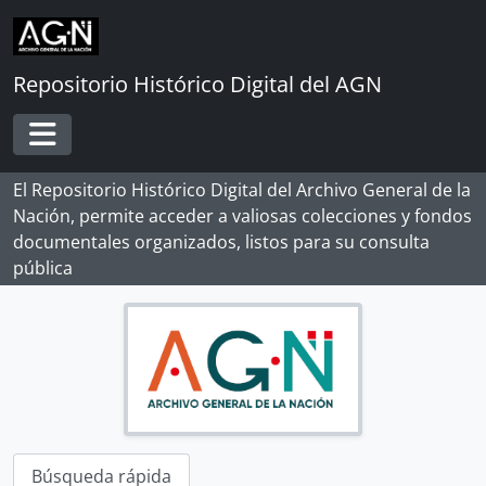
Skip to main content
Repositorio Histórico Digital del AGN
[Record group] ARCHIVO HISTÓRICO
[Agrupación documental] FONDOS INSTITUCIONALES
Toggle navigation
[Agrupación documental] FONDOS FÁCTICOS
[Agrupación documental] PROTOCOLOS NOTARIALES
El Repositorio Histórico Digital del Archivo General de la
[Agrupación documental] COLECCIONES
Nación, permite acceder a valiosas colecciones y fondos
[Colección] ALBERTO ROSAS SILES
documentales organizados, listos para su consulta
[Colección] ALFONSO MADALENGOITIA ALBRECHT
pública
[Colección] ANGÉLICA PALMA
[Colección] BERNARDO MORAWSKY
[Colección] DOCUMENTOS DE LA INDEPENDENCIA DEL PERÚ EN EL AGI
[Colección] JORGE ORTIZ SOTELO
[Colección] MISCELÁNEA
[Colección] PUBLIO ENRICO POLI VALDIVIA
[Colección] SANTA MARÍA
[Unidad de instalación] CAJA 01
Búsqueda rápida