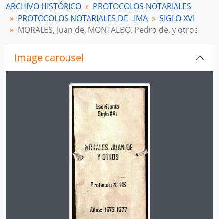
ARCHIVO HISTÓRICO
PROTOCOLOS NOTARIALES
[Serie] PÉREZ, Esteban y GASCÓN, Bartolomé
PROTOCOLOS NOTARIALES DE LIMA
SIGLO XVI
[Serie] PÉREZ, Esteban
MORALES, Juan de, MONTALBO, Pedro de, y otros
[Serie] PÉREZ, Esteban, GONZÁLES, Diego, GONZÁLES CONTRERAS, Pedro
[Serie] QUIÑONES, Bartolomé de
Image carousel
[Sección] SIGLO XVII
[Sección] SIGLO XVIII
[Sección] SIGLO XIX
Changing the current slide of this carousel will chan
[Fondo] PROTOCOLOS NOTARIALES DE ICA
[Agrupación documental] COLECCIONES