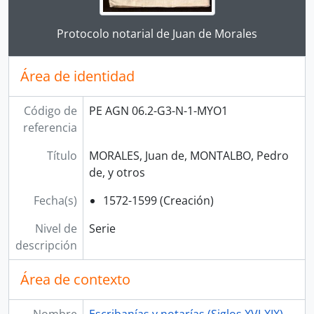
Clicking this description title link will open the desc
Protocolo notarial de Juan de Morales
Área de identidad
Código de
PE AGN 06.2-G3-N-1-MYO1
referencia
Título
MORALES, Juan de, MONTALBO, Pedro
de, y otros
Fecha(s)
1572-1599 (Creación)
Nivel de
Serie
descripción
Área de contexto
Nombre
Escribanías y notarías (Siglos XVI-XIX)