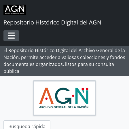
[Serie] CASTILLEJO, Rodrigo Alonso
Skip to main content
[Serie] CÓRDOVA MAQUEDA, Diego de
[Serie] CORNEJO, Diego Martín y BUSTAMANTE, Cristobal de
Repositorio Histórico Digital del AGN
[Serie] CORVALÁN, Antonio
[Serie] COTAN, Félix y otros
[Serie] CUEVA, Alonso de la y HERNÁNDEZ, Blas
Toggle navigation
[Serie] ESPINARES, Juan de
[Serie] FRANCO ESQUIVEL, Marcos
El Repositorio Histórico Digital del Archivo General de la
[Serie] FRIAS, Juan Cristóbal de
Nación, permite acceder a valiosas colecciones y fondos
[Serie] GARCÍA TOMINO, Juan
documentales organizados, listos para su consulta
[Serie] GARCÍA DE NOGAL, Juan
pública
[Serie] GASCÓN, Bartolomé
[Serie] GÓMEZ DE BAEZA, Rodrigo
[Serie] GÓMEZ, Fernán
[Serie] GÓMEZ, Juan, GARCÉS, Luis Juan de y otros
[Serie] GONZÁLES DE BALCAZAR, Francisco
[Serie] GRADO, Nicolás de
[Serie] GUTIÉRREZ, Diego
Búsqueda rápida
[Serie] GUTIÉRREZ, Juan y GRADO, Nicolás de