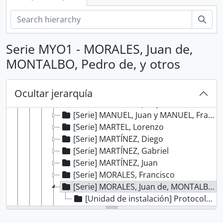
[Serie] GUTIÉRREZ, Juan
Bús
[Serie] HERNÁNDEZ, Alonso y HERNÁNDEZ, Juan
[Serie] HERNÁNDEZ, Alonso
[Serie] HERNÁNDEZ, Blas
Serie MYO1 - MORALES, Juan de,
[Serie] HERRERA, Alonso y HERRERA, Juan
MONTALBO, Pedro de, y otros
[Serie] JIMÉNEZ, Diego
[Serie] LEDESMA, Gerónimo de
[Serie] LÓPEZ, García
Ocultar jerarquía
[Serie] LÓPEZ, Gaspar y LÓPEZ DE ARRIETA, Juan
[Serie] MANUEL, Juan y MANUEL, Francisco
[Serie] MARTEL, Lorenzo
[Serie] MARTÍNEZ, Diego
[Serie] MARTÍNEZ, Gabriel
[Serie] MARTÍNEZ, Juan
[Serie] MORALES, Francisco
[Serie] MORALES, Juan de, MONTALBO, Pedro de, y otros
[Unidad de instalación] Protocolo notarial de Juan de Morales
[Serie] MOSCOSO, Ambrosio de
[Serie] NÚÑEZ DE LA VEGA, Sebastián