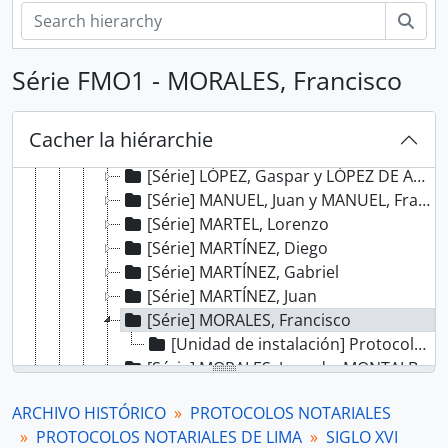
[Série] HERNÁNDEZ, Alonso y HERNÁNDEZ, Juan
Rech
[Série] HERNÁNDEZ, Alonso
[Série] HERNÁNDEZ, Blas
Série FMO1 - MORALES, Francisco
[Série] HERRERA, Alonso y HERRERA, Juan
[Série] JIMÉNEZ, Diego
[Série] LEDESMA, Gerónimo de
Cacher la hiérarchie
[Série] LÓPEZ, García
[Série] LÓPEZ, Gaspar y LÓPEZ DE ARRIETA, Juan
[Série] MANUEL, Juan y MANUEL, Francisco
[Série] MARTEL, Lorenzo
[Série] MARTÍNEZ, Diego
[Série] MARTÍNEZ, Gabriel
[Série] MARTÍNEZ, Juan
[Série] MORALES, Francisco
[Unidad de instalación] Protocolo notarial de Francisco Morales
[Série] MORALES, Juan de, MONTALBO, Pedro de, y otros
[Série] MOSCOSO, Ambrosio de
ARCHIVO HISTÓRICO
PROTOCOLOS NOTARIALES
[Série] NÚÑEZ DE LA VEGA, Sebastián
PROTOCOLOS NOTARIALES DE LIMA
SIGLO XVI
[Série] PÉREZ, Esteban y GASCÓN, Bartolomé