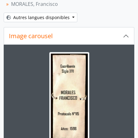
MORALES, Francisco
[Série] PÉREZ, Esteban
[Série] PÉREZ, Esteban, GONZÁLES, Diego, GONZÁLES CONTRERAS, Pedro
Autres langues disponibles
[Série] QUIÑONES, Bartolomé de
[Sección] SIGLO XVII
[Sección] SIGLO XVIII
Image carousel
[Sección] SIGLO XIX
[Fonds] PROTOCOLOS NOTARIALES DE ICA
Changer la présente diapositive de ce carrousel chan
[Agrupación documental] COLECCIONES