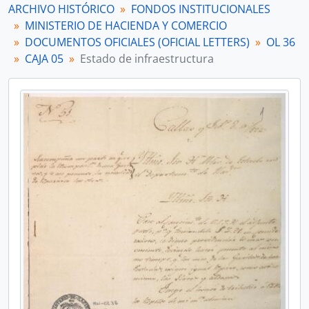
ARCHIVO HISTÓRICO
FONDOS INSTITUCIONALES
[Unidad documental simple] Cuenta de metales por comisos
MINISTERIO DE HACIENDA Y COMERCIO
[Unidad documental simple] Envío de pesos
DOCUMENTOS OFICIALES (OFICIAL LETTERS)
OL 36
[Unidad documental simple] Envío de pesos
CAJA 05
Estado de infraestructura
[Unidad documental simple] Restricción de mercadería
[Unidad documental simple] Donación de pesos
[Unidad documental simple] Lista de empleados
[Unidad documental simple] Devolución de expedientes
[Unidad documental simple] Envío de expedientes
[Unidad documental simple] Devolución de expedientes
[Unidad documental simple] Devolución de expedientes
[Unidad documental simple] Donación de pesos
[Unidad documental simple] Ascenso de cargo
[Unidad documental simple] Navíos presos
[Unidad documental simple] Descarga de bergantín
[Unidad documental simple] Nombramiento
[Unidad documental simple] Exoneración de impuesto
[Unidad documental simple] Representación
[Unidad documental simple] Donación de sueldos y comisos