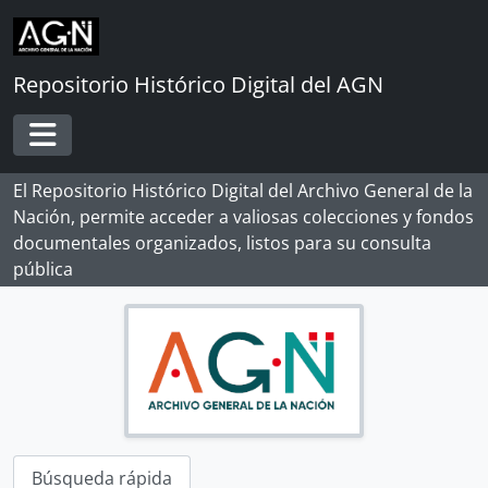
[Subsección] OL 10
Skip to main content
[Subsección] OL 11
[Subsección] OL 12
Repositorio Histórico Digital del AGN
[Subsección] OL 13
[Subsección] OL 14
[Subsección] OL 15
Toggle navigation
[Subsección] OL 15a
[Subsección] OL 16
El Repositorio Histórico Digital del Archivo General de la
[Subsección] OL 17
Nación, permite acceder a valiosas colecciones y fondos
[Subsección] OL 18
documentales organizados, listos para su consulta
[Subsección] OL 19
pública
[Subsección] OL 20
[Subsección] OL 21
[Subsección] OL 22
[Subsección] OL 23
[Subsección] OL 24
[Subsección] OL 24a
[Subsección] OL 25
[Subsección] OL 26
Búsqueda rápida