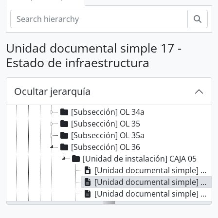
[Subsección] OL 27
[Subsección] OL 28
Bús
[Subsección] OL 28a
[Subsección] OL 29
Unidad documental simple 17 -
[Subsección] OL 30
Estado de infraestructura
[Subsección] OL 31
[Subsección] OL 32
[Subsección] OL 33
Ocultar jerarquía
[Subsección] OL 34
[Subsección] OL 34a
[Subsección] OL 35
[Subsección] OL 35a
[Subsección] OL 36
[Unidad de instalación] CAJA 05
[Unidad documental simple] Reclamo de empleados
[Unidad documental simple] Estado de infraestructura
[Unidad documental simple] Estado de infraestructura
[Unidad documental simple] Estado de infraestructura
[Unidad documental simple] Reemplazo de marinos