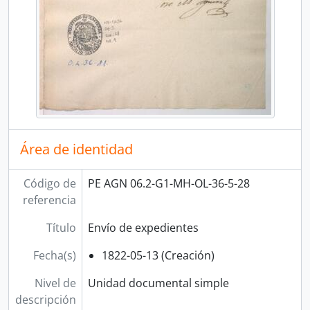
[Sección] TRIBUNAL DEL CONSULADO
[Fondo] COMISIÓN NACIONAL DEL SESQUICENTENARIO DE LA INDEPENDENCIA DEL PERÚ
[Fondo] ARCHIVO AGRARIO
[Agrupación documental] FONDOS FÁCTICOS
[Agrupación documental] PROTOCOLOS NOTARIALES
[Agrupación documental] COLECCIONES
Área de identidad
Código de
PE AGN 06.2-G1-MH-OL-36-5-28
referencia
Título
Envío de expedientes
Fecha(s)
1822-05-13 (Creación)
Nivel de
Unidad documental simple
descripción