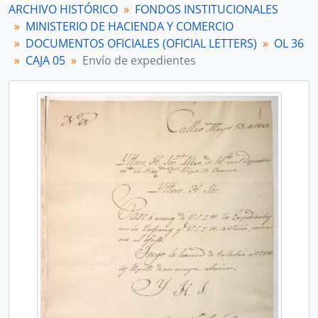
ARCHIVO HISTÓRICO
FONDOS INSTITUCIONALES
[Unidad documental simple] Ascenso de cargo
MINISTERIO DE HACIENDA Y COMERCIO
[Unidad documental simple] Navíos presos
DOCUMENTOS OFICIALES (OFICIAL LETTERS)
OL 36
[Unidad documental simple] Descarga de bergantín
CAJA 05
Envío de expedientes
[Unidad documental simple] Nombramiento
[Unidad documental simple] Exoneración de impuesto
[Unidad documental simple] Representación
[Unidad documental simple] Donación de sueldos y comisos
[Unidad documental simple] Importe de títulos librados
[Unidad documental simple] Distribución de comisos
[Subsección] OL 37
[Subsección] OL 38
[Subsección] OL 38a
[Subsección] OL 39
[Subsección] OL 40
[Subsección] OL 41
[Subsección] OL 42
[Subsección] OL 42a
[Subsección] OL 42b