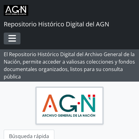
[Subsección] OL 20
Skip to main content
[Subsección] OL 21
[Subsección] OL 22
Repositorio Histórico Digital del AGN
[Subsección] OL 23
[Subsección] OL 24
[Subsección] OL 24a
Toggle navigation
[Subsección] OL 25
El Repositorio Histórico Digital del Archivo General de la
[Subsección] OL 26
Nación, permite acceder a valiosas colecciones y fondos
[Subsección] OL 27
documentales organizados, listos para su consulta
[Subsección] OL 28
pública
[Subsección] OL 28a
[Subsección] OL 29
[Subsección] OL 30
[Subsección] OL 31
[Subsección] OL 32
[Subsección] OL 33
[Subsección] OL 34
[Subsección] OL 34a
Búsqueda rápida
[Subsección] OL 35