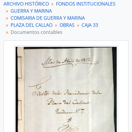
[Unidad documental simple] Documentos contables
ARCHIVO HISTÓRICO
FONDOS INSTITUCIONALES
[Unidad documental simple] Documentos contables
GUERRA Y MARINA
[Unidad documental simple] Documentos contables
COMISARIA DE GUERRA Y MARINA
[Unidad documental simple] Documentos contables
PLAZA DEL CALLAO
OBRAS
CAJA 33
[Unidad documental simple] Documentos contables
Documentos contables
[Unidad documental simple] Documentos contables
[Unidad documental simple] Documentos contables
[Unidad documental simple] Documentos contables
[Unidad de instalación] CAJA 34
[Unidad de instalación] CAJA 35
[Unidad de instalación] CAJA 36
[Unidad de instalación] CAJA 37
[Subserie] ALMACENES
[Serie] MINISTERIO DE MARINA
[Sección] MARINA
[Sección] AUDITORÍA GENERAL DE GUERRA
[Sección] EJÉRCITO
[Sección] REPÚBLICA
[Fondo] TRIBUNAL DE MINERÍA