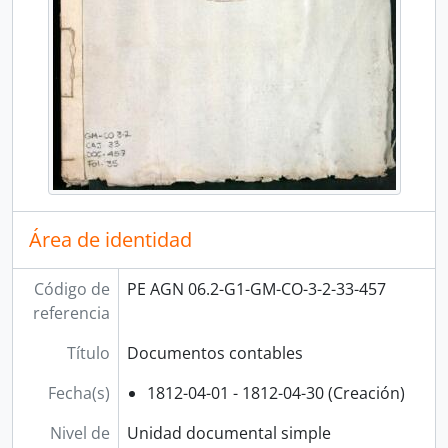
[Fondo] CORTE SUPERIOR DE JUSTICIA
[Fondo] MINISTERIO DE GOBIERNO Y POLICÍA
[Fondo] MINISTERIO DE HACIENDA Y COMERCIO
[Fondo] COMISIÓN NACIONAL DEL SESQUICENTENARIO DE LA INDEPENDENCIA DEL PERÚ
[Fondo] ARCHIVO AGRARIO
[Agrupación documental] FONDOS FÁCTICOS
[Agrupación documental] PROTOCOLOS NOTARIALES
[Agrupación documental] COLECCIONES
Área de identidad
Código de
PE AGN 06.2-G1-GM-CO-3-2-33-457
referencia
Título
Documentos contables
Fecha(s)
1812-04-01 - 1812-04-30 (Creación)
Nivel de
Unidad documental simple