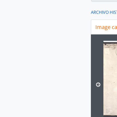
ARCHIVO HIS
Image ca
Changin
[A
[A
[A