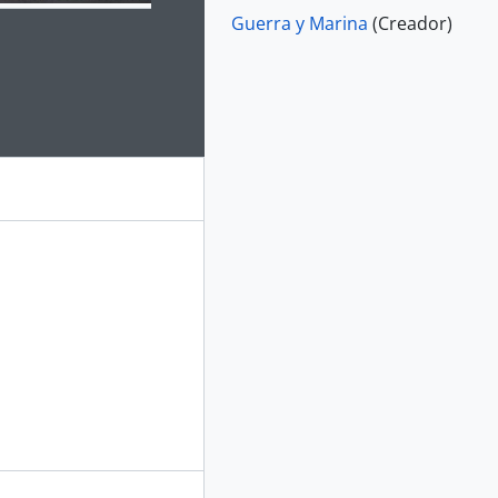
Guerra y Marina
(Creador)
e for this digital object. Advancing the carousel above will up