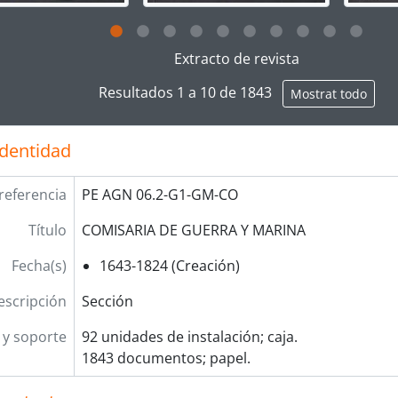
g this description title link will open the description view pag
Extracto de revista
Resultados 1 a 10 de 1843
Mostrat todo
identidad
referencia
PE AGN 06.2-G1-GM-CO
Título
COMISARIA DE GUERRA Y MARINA
Fecha(s)
1643-1824 (Creación)
escripción
Sección
y soporte
92 unidades de instalación; caja.
1843 documentos; papel.