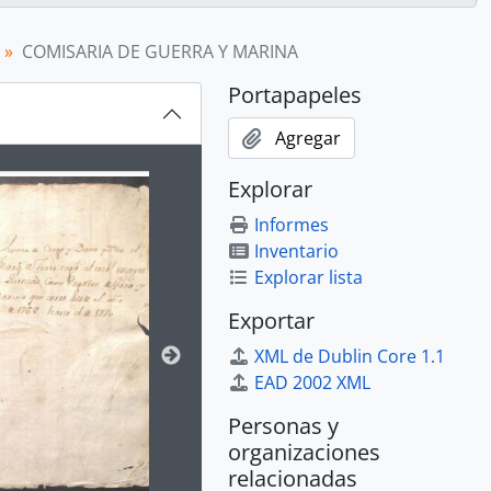
COMISARIA DE GUERRA Y MARINA
Portapapeles
Agregar
ion title displayed in the following carousel. Clicking any im
Explorar
Informes
Inventario
Explorar lista
LA INDEPENDENCIA DEL PERÚ
Exportar
XML de Dublin Core 1.1
EAD 2002 XML
Personas y
organizaciones
relacionadas