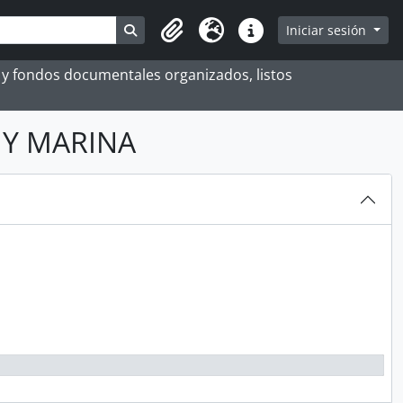
Search in browse page
Iniciar sesión
Portapapeles
Idioma
Enlaces rápidos
es y fondos documentales organizados, listos
 Y MARINA