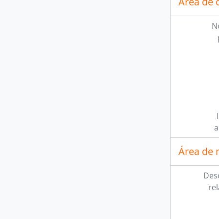
Área de 
N
a
Área de 
Des
re