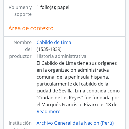
[Fondo] TRIBUNAL DE MINERÍA
Volumen y
1 folio(s); papel
[Fondo] CORTE SUPERIOR DE JUSTICIA
soporte
[Fondo] MINISTERIO DE GOBIERNO Y POLICÍA
[Fondo] MINISTERIO DE HACIENDA Y COMERCIO
Área de contexto
[Fondo] COMISIÓN NACIONAL DEL SESQUICENTENARIO DE LA INDEPENDENCIA DEL PERÚ
[Fondo] ARCHIVO AGRARIO
Nombre
Cabildo de Lima
[Agrupación documental] FONDOS FÁCTICOS
del
(1535-1839)
[Agrupación documental] PROTOCOLOS NOTARIALES
productor
Historia administrativa
[Agrupación documental] COLECCIONES
El Cabildo de Lima tiene sus orígenes
en la organización administrativa
comunal de la península hispana,
particularmente del cabildo de la
ciudad de Sevilla. Lima conocida como
“Ciudad de los Reyes” fue fundada por
el Marqués Francisco Pizarro el 18 de
…
Read more
Institución
Archivo General de la Nación (Perú)